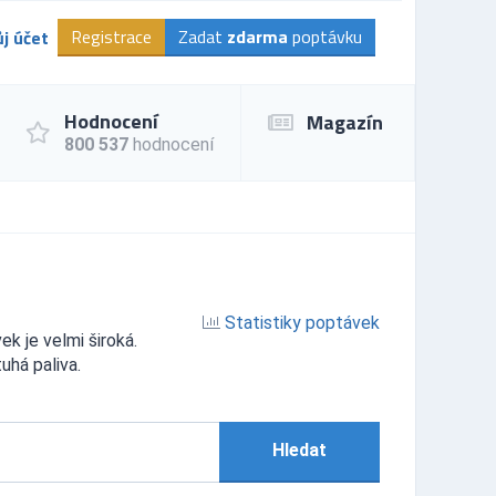
Registrace
Zadat
zdarma
poptávku
j účet
Hodnocení
Magazín
800 537
hodnocení
Statistiky poptávek
k je velmi široká.
uhá paliva.
Hledat