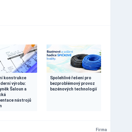
ní konstrukce
Spolehlivé řešení pro
derní výrobu:
bezproblémový provoz
byněk Šaloun a
bazénových technologií
cká
ntace nástrojů
m
Firma