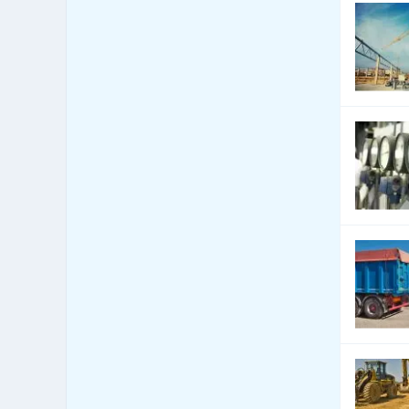
Průmyslové stroje
57
Psací stroje
1
Řezné nástroje
76
Řezné nástroje - dřevo
71
Řezné nástroje - kov
15
Řezné nástroje - ostatní
32
Řezné nástroje - plast
1
Řezné nástroje - sklo
4
Stavební stroje a zařízení -
271
prodej
Stavební stroje a zařízení -
35
pronájem
Stroje - automatizační
28
technika
Stroje - dopravní systémy,
18
dopravníky
Stroje - dřevoobráběcí
114
Stroje - gastronomické
143
Stroje - kovoobráběcí
144