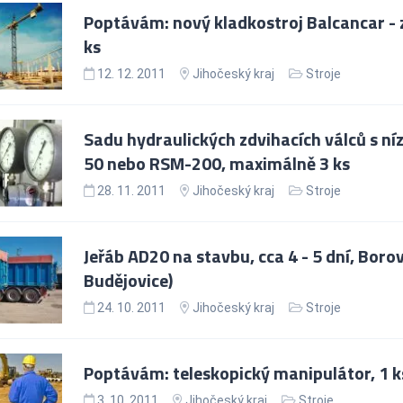
Poptávám: nový kladkostroj Balcancar - z
ks
12. 12. 2011
Jihočeský kraj
Stroje
Sadu hydraulických zdvihacích válců s ní
50 nebo RSM-200, maximálně 3 ks
28. 11. 2011
Jihočeský kraj
Stroje
Jeřáb AD20 na stavbu, cca 4 - 5 dní, Boro
Budějovice)
24. 10. 2011
Jihočeský kraj
Stroje
Poptávám: teleskopický manipulátor, 1 k
3. 10. 2011
Jihočeský kraj
Stroje