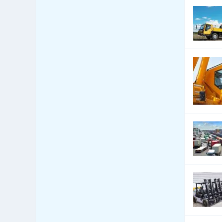
Lodě - prodej
5
Lodě - výroba
7
Manipulační technika
94
Měřicí a regulační technika
42
Nářadí a nástroje
235
Nářadí a nástroje -
101
elektrické
Nářadí a nástroje - ostatní
110
Nářadí a nástroje - ruční
71
Nástrojárny, Nástroje
12
speciální
Ohřívače vody, kotle, bojlery
683
Papírenské stroje a
9
příslušenství
Papírenské stroje a výrobky
6
Pece a sušárny
28
Potravinářské stroje a
152
zařízení
Přístroje optické a čočky
0