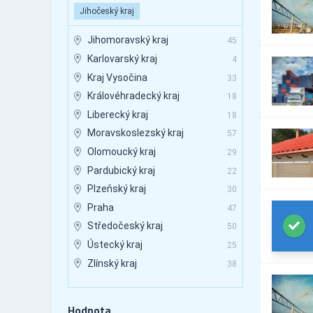
810
topení
Jihočeský kraj
Export-Import - motory,
22
elektrické spotřebiče
Jihomoravský kraj
45
Export-Import - stavební
Karlovarský kraj
217
4
stroje
Kraj Vysočina
33
Export-Import - stroje a
267
přístroje
Královéhradecký kraj
18
Export-Import - stroje,
Liberecký kraj
110
18
motory
Moravskoslezský kraj
Export-Import - topení,
57
525
formy
Olomoucký kraj
29
Filtry, filtrační zařízení
36
Pardubický kraj
22
Hasicí přístroje a protipožární
3
Plzeňský kraj
30
bezpečnostní zařízení
Praha
Hodinky a hodiny, časoměrná
47
0
zařízení
Středočeský kraj
50
Hydraulická a pneumatická
84
Ústecký kraj
25
zařízení
Zlínský kraj
38
Jeřáby - jeřábnické práce
3
Jeřáby Jeřáby - montáž a
7
opravy
Hodnota
Kamenoprůmyslové strojní