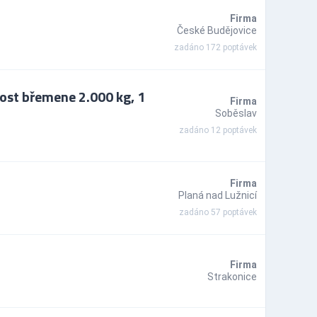
Firma
České Budějovice
zadáno 172 poptávek
ost břemene 2.000 kg, 1
Firma
Soběslav
zadáno 12 poptávek
Firma
Planá nad Lužnicí
zadáno 57 poptávek
Firma
Strakonice