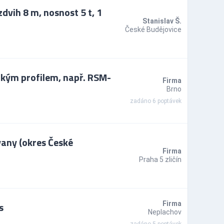
dvih 8 m, nosnost 5 t, 1
Stanislav Š.
České Budějovice
zkým profilem, např. RSM-
Firma
Brno
zadáno 6 poptávek
vany (okres České
Firma
Praha 5 zličín
s
Firma
Neplachov