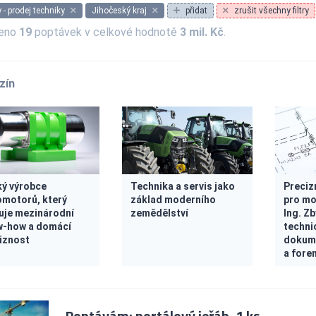
 - prodej techniky
Jihočeský kraj
přidat
zrušit všechny filtry
zeno
19
poptávek v celkové hodnotě
3 mil. Kč
.
zín
ý výrobce
Technika a servis jako
Preciz
omotorů, který
základ moderního
pro mo
uje mezinárodní
zemědělství
Ing. Z
-how a domácí
techni
iznost
dokume
a fore
Poptávám: portálový jeřáb, 1 ks