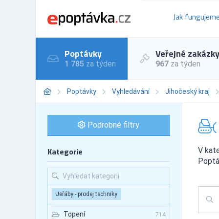
Jak fungujem
Poptávky
Veřejné zakázk
1 785
za týden
967
za týden
Poptávky
Vyhledávání
Jihočeský kraj
Podrobné filtry
Kategorie
V kate
Poptáv
Jeřáby - prodej techniky
Topení
714