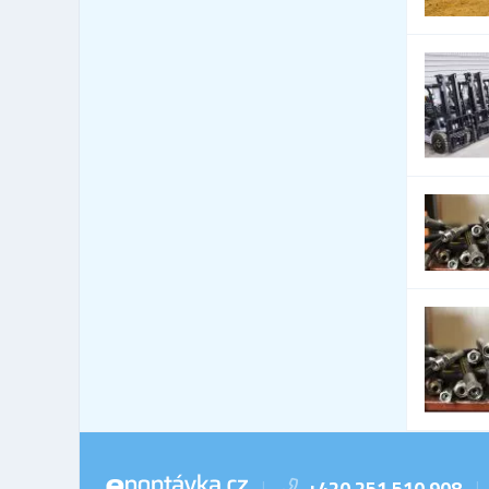
Stroje - pro recyklaci
15
Stroje - pro zpracování plastů
9
Stroje - prodejci strojů a
1,385
vybavení
Stroje - řídící systémy
0
Stroje - textilní
60
Stroje - tiskařské
15
Stroje - výroba strojů
211
Stroje - zemedělské
615
Svařovací technika - prodej
21
Váhy
7
Ventilátory a dmychadla
13
Vysokozdvižné vozíky
30
Výtahy Výtahy - opravy
27
Železniční technika
1
+420 251 510 908
|
|