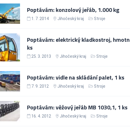
Poptávám: konzolový jeřáb, 1.000 kg
1. 7. 2014
Jihočeský kraj
Stroje
Poptávám: elektrický kladkostroj, hmotn
ks
25. 3. 2013
Jihočeský kraj
Stroje
Poptávám: vidle na skládání palet, 1 ks
7. 9. 2012
Jihočeský kraj
Stroje
Poptávám: věžový jeřáb MB 1030,1, 1 ks
16. 4. 2012
Jihočeský kraj
Stroje