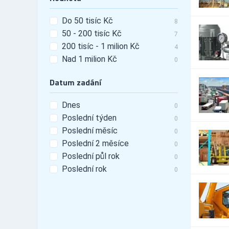
0
zařízení
Kancelářská technika
Do 50 tisíc Kč
7
8
50 - 200 tisíc Kč
Klempířské potřeby a práce
2
7
200 tisíc - 1 milion Kč
Klimatizační technika
4
122
Nad 1 milion Kč
Klimatizační technika -
0
96
montáž
Klimatizační technika -
Datum zadání
97
prodej
Klimatizační technika -
Dnes
16
0
servis
Poslední týden
0
Klimatizační technika -
86
výroba
Poslední měsíc
0
Kompresory a vývěvy
25
Poslední 2 měsíce
0
Kotle a kotelny
Poslední půl rok
659
0
Kovoobráběcí a obráběcí
Poslední rok
0
158
stroje a nástroje
Koželužské stroje a zařízení
0
Krby
156
Laboratorní potřeby a zařízení
4