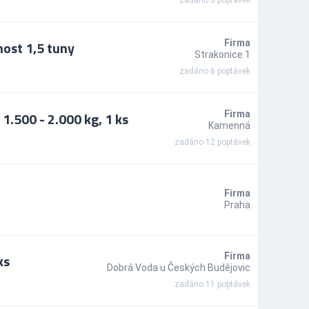
zadáno 6 poptávek
nost 1,5 tuny
Firma
Strakonice 1
zadáno 6 poptávek
1.500 - 2.000 kg, 1 ks
Firma
Kamenná
zadáno 12 poptávek
Firma
Praha
ks
Firma
Dobrá Voda u Českých Budějovic
zadáno 11 poptávek