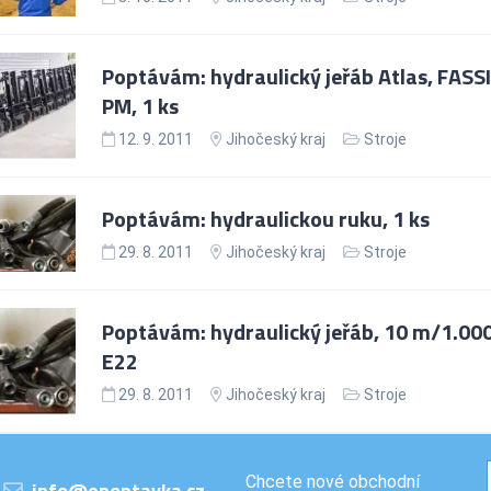
Poptávám: hydraulický jeřáb Atlas, FASSI
PM, 1 ks
12. 9. 2011
Jihočeský kraj
Stroje
Poptávám: hydraulickou ruku, 1 ks
29. 8. 2011
Jihočeský kraj
Stroje
Poptávám: hydraulický jeřáb, 10 m/1.000
E22
29. 8. 2011
Jihočeský kraj
Stroje
Chcete nové obchodní
info@epoptavka.cz