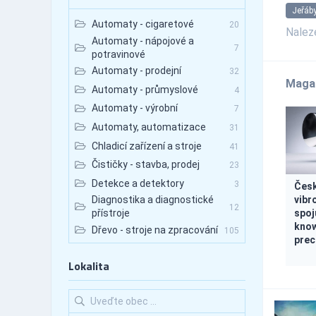
Jeřáby
Automaty - cigaretové
20
Nale
Automaty - nápojové a
7
potravinové
Automaty - prodejní
32
Maga
Automaty - průmyslové
4
Automaty - výrobní
7
Automaty, automatizace
31
Chladicí zařízení a stroje
41
Čističky - stavba, prodej
23
Detekce a detektory
3
Česk
vibr
Diagnostika a diagnostické
12
spoj
přístroje
know
Dřevo - stroje na zpracování
105
prec
Důlní a těžební stroje
8
Lokalita
Elektromobily Elektromotory
53
a generátory
Export-Import - čerpadla
233
Export-Import - kotle,