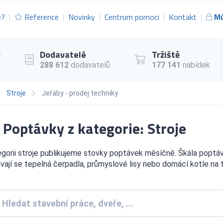
e?
Reference
Novinky
Centrum pomoci
Kontakt
Mů
y
Dodavatelé
Tržiště
288 612
dodavatelů
177 141
nabídek
Stroje
Jeřáby - prodej techniky
Poptávky z kategorie: Stroje
gorii stroje publikujeme stovky poptávek měsíčně. Škála poptáve
ají se tepelná čerpadla, průmyslové lisy nebo domácí kotle na t