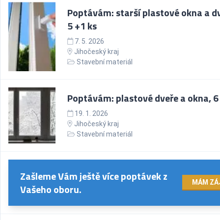
Poptávám: starší plastové okna a d
5 +1 ks
7. 5. 2026
Jihočeský kraj
Stavební materiál
Poptávám: plastové dveře a okna, 6
19. 1. 2026
Jihočeský kraj
Stavební materiál
Zašleme Vám ještě více poptávek z
MÁM ZÁ
Vašeho oboru.