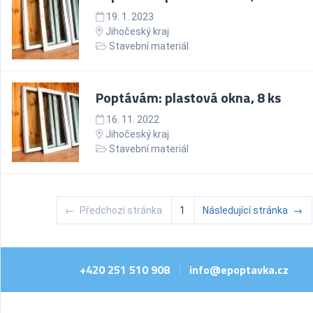
19. 1. 2023
Jihočeský kraj
Stavební materiál
Poptávám: plastová okna, 8 ks
16. 11. 2022
Jihočeský kraj
Stavební materiál
←
Předchozí stránka
1
Následující stránka
→
+420 251 510 908
info@epoptavka.cz
|