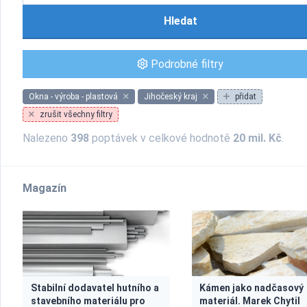
Hledat
Podrobné filtry
Okna - výroba - plastová
Jihočeský kraj
přidat
zrušit všechny filtry
Nalezeno
398
poptávek v celkové hodnotě
20 mil. Kč
.
Magazín
Stabilní dodavatel hutního a
Kámen jako nadčasový
stavebního materiálu pro
materiál. Marek Chytil