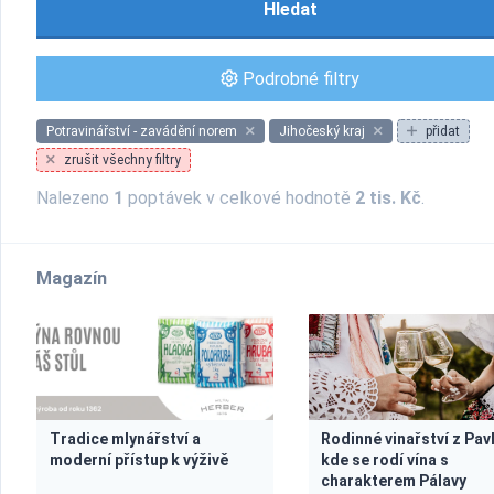
Hledat
Podrobné filtry
Potravinářství - zavádění norem
Jihočeský kraj
přidat
zrušit všechny filtry
Nalezeno
1
poptávek v celkové hodnotě
2 tis. Kč
.
Magazín
Tradice mlynářství a
Rodinné vinařství z Pav
moderní přístup k výživě
kde se rodí vína s
charakterem Pálavy