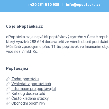
+420 251 510 908
info@epoptavka.cz
|
Co je ePoptávka.cz
ePoptávka.cz je největší poptávkový systém v České republ
který využívá 288 624 dodavatelů ze všech oborů podnikání.
Měsíčně zpracujeme přes 11 tis. poptávek ve finančním ob
více než 7 mld. Kč.
Poptávající
Zadat poptávku
Vyhledat v poptávkách
Informace pro poptávající
Katalog dodavatelů
Často kladené otázky
Obchodní podmínky