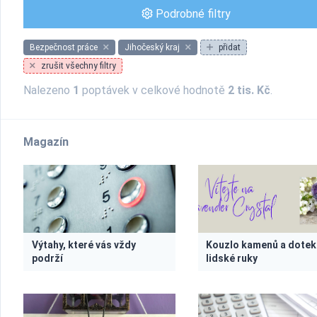
Podrobné filtry
Bezpečnost práce
Jihočeský kraj
přidat
zrušit všechny filtry
Nalezeno
1
poptávek v celkové hodnotě
2 tis. Kč
.
Magazín
Výtahy, které vás vždy
Kouzlo kamenů a dotek
podrží
lidské ruky