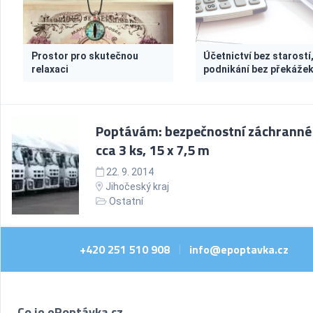
Prostor pro skutečnou
Účetnictví bez starostí
relaxaci
podnikání bez překáže
Poptávám: bezpečnostní záchranné 
cca 3 ks, 15 x 7,5 m
22. 9. 2014
Jihočeský kraj
Ostatní
+420 251 510 908
info@epoptavka.cz
|
Co je ePoptávka.cz