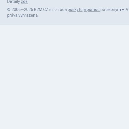
Detaily
zde
.
© 2006—2026 B2M.CZ s.r.o. ráda
poskytuje pomoc
potřebným ♥️. 
práva vyhrazena.