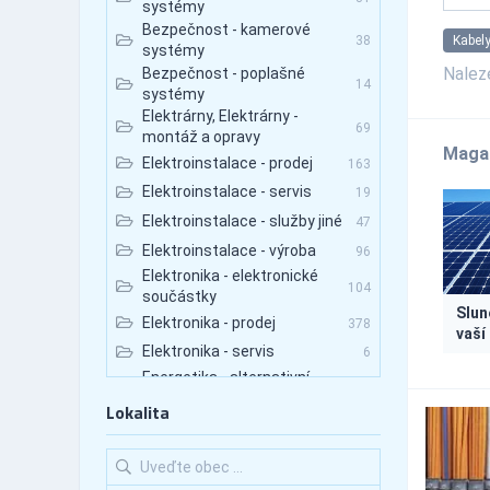
systémy
Bezpečnost - kamerové
Kabely
38
systémy
Nale
Bezpečnost - poplašné
14
systémy
Elektrárny, Elektrárny -
69
montáž a opravy
Maga
Elektroinstalace - prodej
163
Elektroinstalace - servis
19
Elektroinstalace - služby jiné
47
Elektroinstalace - výroba
96
Elektronika - elektronické
104
součástky
Slun
Elektronika - prodej
378
vaší
Elektronika - servis
6
Energetika - alternativní
76
zdroje
Lokalita
Export-Import - baterie,
120
elektronika
Export-Import - elektronika
234