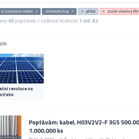
 a izolovaná vedení
Jihočeský kraj
přidat
zrušit všechny filtr
zeno
40
poptávek v celkové hodnotě
1 mil. Kč
.
zín
eční revoluce na
 střeše
Poptávám: kabel, H03V2V2-F 3G5 500.000
1.000.000 ks