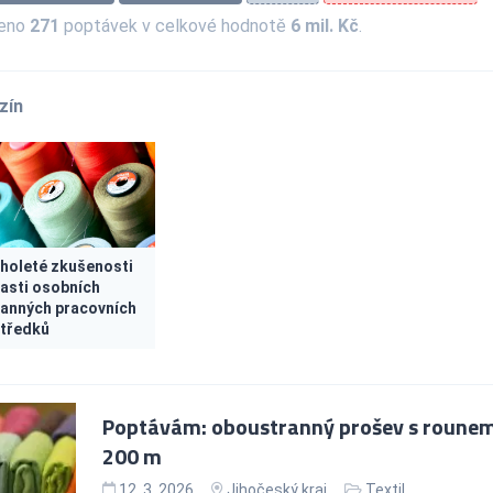
zeno
271
poptávek v celkové hodnotě
6 mil. Kč
.
zín
holeté zkušenosti
lasti osobních
anných pracovních
tředků
Poptávám: oboustranný prošev s rounem 
200 m
12. 3. 2026
Jihočeský kraj
Textil