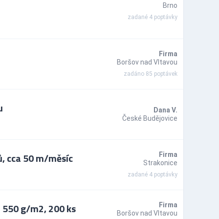
Brno
zadané 4 poptávky
Firma
Boršov nad Vltavou
zadáno 85 poptávek
u
Dana V.
České Budějovice
, cca 50 m/měsíc
Firma
Strakonice
zadané 4 poptávky
 550 g/m2, 200 ks
Firma
Boršov nad Vltavou