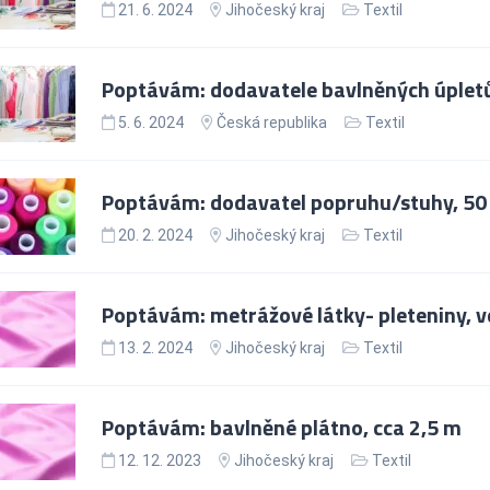
21. 6. 2024
Jihočeský kraj
Textil
Poptávám: dodavatele bavlněných úpletů
5. 6. 2024
Česká republika
Textil
Poptávám: dodavatel popruhu/stuhy, 50
20. 2. 2024
Jihočeský kraj
Textil
Poptávám: metrážové látky- pleteniny, 
13. 2. 2024
Jihočeský kraj
Textil
Poptávám: bavlněné plátno, cca 2,5 m
12. 12. 2023
Jihočeský kraj
Textil