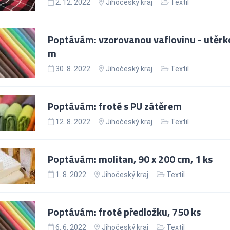
2. 12. 2022
Jihočeský kraj
Textil
Poptávám: vzorovanou vaflovinu - utěrko
m
30. 8. 2022
Jihočeský kraj
Textil
Poptávám: froté s PU zátěrem
12. 8. 2022
Jihočeský kraj
Textil
Poptávám: molitan, 90 x 200 cm, 1 ks
1. 8. 2022
Jihočeský kraj
Textil
Poptávám: froté předložku, 750 ks
6. 6. 2022
Jihočeský kraj
Textil