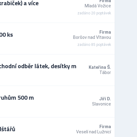
rabiček) a více
Firma
Mladá Vožice
zadáno 20 poptávek
00 ks
Firma
Boršov nad Vltavou
zadáno 85 poptávek
hodní odběr látek, desítky m
Kateřina Š.
Tábor
pruhům 500 m
Jiří D.
Slavonice
lštářů
Firma
Veselí nad Lužnicí