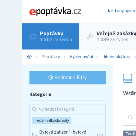
Jak fungujem
Poptávky
Veřejné zakázk
1 807
za týden
1 089
za týden
Poptávky
Vyhledávání
Jihočeský kraj
Podrobné filtry
Kategorie
Většin
Textil - velkoobchody
Bytová zařízení - bytové
Textil
118