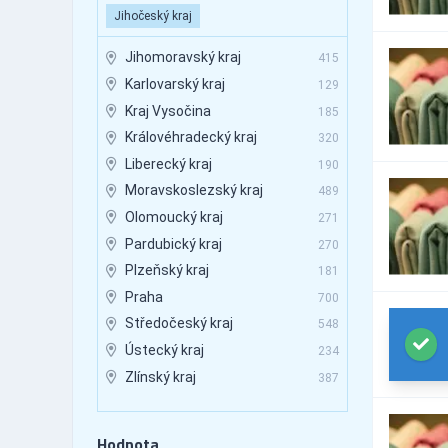
Textil - bytový textil
136
Jihočeský kraj
Textil - čalounický
21
Jihomoravský kraj
415
Textil - galanterie
67
Karlovarský kraj
129
Textil - metrový
202
Kraj Vysočina
185
Textil - přírodní textil
109
Královéhradecký kraj
320
Textil - stuhy, mašle apod.
17
Liberecký kraj
190
Textil - umělý textil
106
Moravskoslezský kraj
489
Olomoucký kraj
271
Pardubický kraj
270
Plzeňský kraj
181
Praha
700
Středočeský kraj
548
Ústecký kraj
234
Zlínský kraj
387
Hodnota