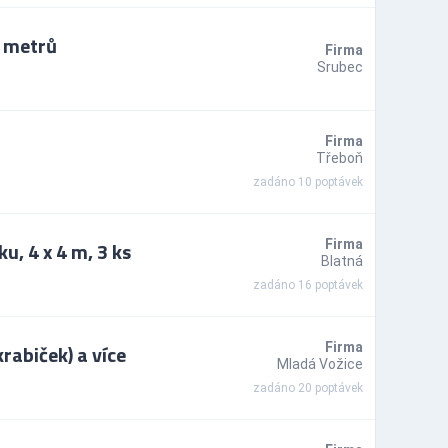
y metrů
Firma
Srubec
Firma
Třeboň
zadáno 10 poptávek
, 4 x 4 m, 3 ks
Firma
Blatná
zadáno 16 poptávek
rabiček) a více
Firma
Mladá Vožice
zadáno 20 poptávek