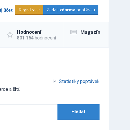
Registrace
Zadat
zdarma
poptávku
j účet
Hodnocení
Magazín
801 164
hodnocení
Statistiky poptávek
rce a šití.
Hledat