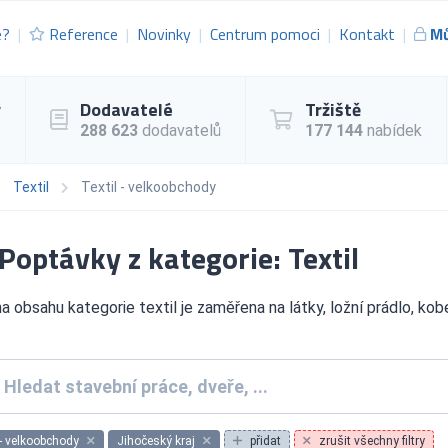
e?
Reference
Novinky
Centrum pomoci
Kontakt
Mů
y
Dodavatelé
Tržiště
288 623
dodavatelů
177 144
nabídek
Textil
Textil - velkoobchody
Poptávky z kategorie: Textil
a obsahu kategorie textil je zaměřena na látky, ložní prádlo, kobe
 - velkoobchody
Jihočeský kraj
přidat
zrušit všechny filtry