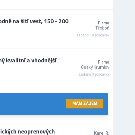
né na šití vest, 150 - 200
Firma
Třeboň
zadáno 10 poptávek
ý kvalitní a vhodnější
Firma
Český Krumlov
zadané 3 poptávky
.
MÁM ZÁJEM
fických neoprenových
Karel R.