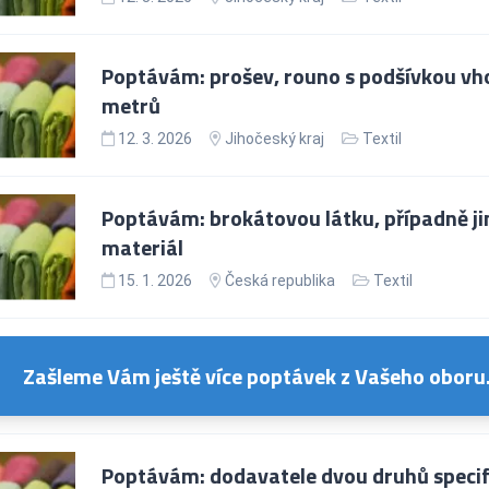
Poptávám: prošev, rouno s podšívkou vhod
metrů
12. 3. 2026
Jihočeský kraj
Textil
Poptávám: brokátovou látku, případně jin
materiál
15. 1. 2026
Česká republika
Textil
Zašleme Vám ještě více poptávek z Vašeho oboru
Poptávám: dodavatele dvou druhů speci