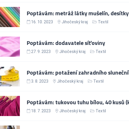
Poptávám: metráž látky mušelín, desítk
16. 10. 2023
Jihočeský kraj
Textil
Poptávám: dodavatele síťoviny
27. 9. 2023
Jihočeský kraj
Textil
Poptávám: potažení zahradního slunečníku
3. 8. 2023
Jihočeský kraj
Textil
Poptávám: tukovou tuhu bílou, 40 kusů (k
18. 7. 2023
Jihočeský kraj
Textil