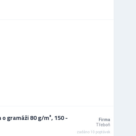
o gramáži 80 g/m², 150 -
Firma
Třeboň
zadáno 10 poptávek