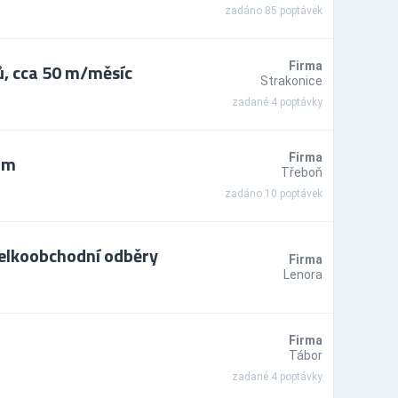
zadáno 85 poptávek
, cca 50 m/měsíc
Firma
Strakonice
zadané 4 poptávky
 m
Firma
Třeboň
zadáno 10 poptávek
velkoobchodní odběry
Firma
Lenora
Firma
Tábor
zadané 4 poptávky