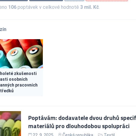
zeno
106
poptávek v celkové hodnotě
3 mil. Kč
.
zín
holeté zkušenosti
lasti osobních
anných pracovních
tředků
Poptávám: dodavatele dvou druhů speci
materiálů pro dlouhodobou spolupráci
22. 9. 2025
Česká republika
Textil