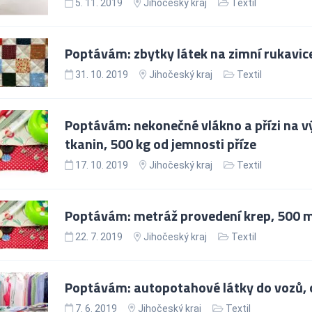
5. 11. 2019
Jihočeský kraj
Textil
Poptávám: zbytky látek na zimní rukavic
31. 10. 2019
Jihočeský kraj
Textil
Poptávám: nekonečné vlákno a přízi na v
tkanin, 500 kg od jemnosti příze
17. 10. 2019
Jihočeský kraj
Textil
Poptávám: metráž provedení krep, 500 
22. 7. 2019
Jihočeský kraj
Textil
Poptávám: autopotahové látky do vozů, o
7. 6. 2019
Jihočeský kraj
Textil