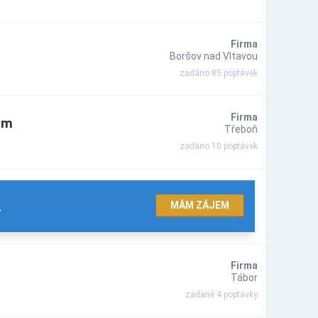
Firma
Boršov nad Vltavou
zadáno 85 poptávek
 m
Firma
Třeboň
zadáno 10 poptávek
.
MÁM ZÁJEM
Firma
Tábor
zadané 4 poptávky