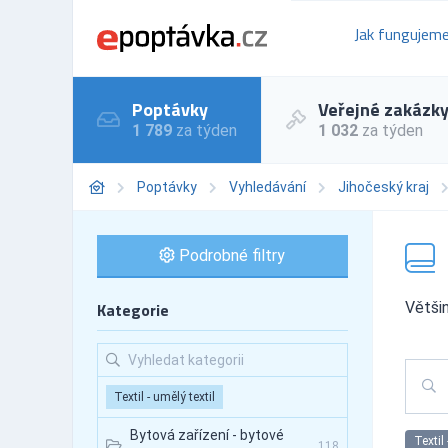
Jak fungujem
Poptávky
Veřejné zakázk
1 789
za týden
1 032
za týden
Poptávky
Vyhledávání
Jihočeský kraj
Podrobné filtry
Kategorie
Většin
Textil - umělý textil
Bytová zařízení - bytové
Textil 
118