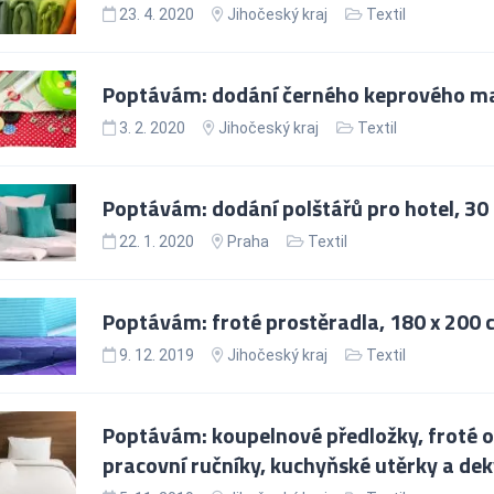
23. 4. 2020
Jihočeský kraj
Textil
Poptávám: dodání černého keprového ma
3. 2. 2020
Jihočeský kraj
Textil
Poptávám: dodání polštářů pro hotel, 30 
22. 1. 2020
Praha
Textil
Poptávám: froté prostěradla, 180 x 200 
9. 12. 2019
Jihočeský kraj
Textil
Poptávám: koupelnové předložky, froté os
pracovní ručníky, kuchyňské utěrky a deky