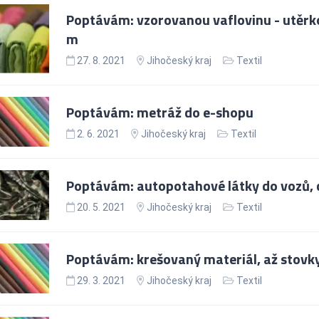
Poptávám: vzorovanou vaflovinu - utěrko
m
27. 8. 2021
Jihočeský kraj
Textil
Poptávám: metráž do e-shopu
2. 6. 2021
Jihočeský kraj
Textil
Poptávám: autopotahové látky do vozů, 
20. 5. 2021
Jihočeský kraj
Textil
Poptávám: krešovaný materiál, až stovk
29. 3. 2021
Jihočeský kraj
Textil