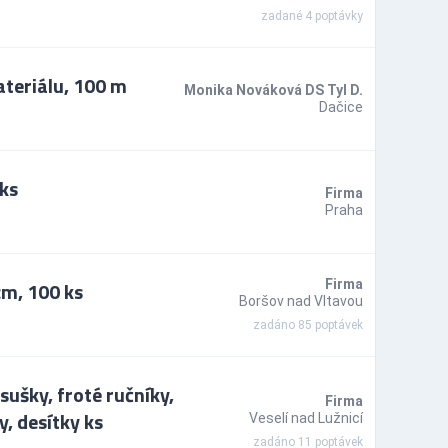
zadané 4 poptávky
teriálu, 100 m
Monika Nováková DS Tyl D.
Dačice
ks
Firma
Praha
cm, 100 ks
Firma
Boršov nad Vltavou
zadáno 85 poptávek
ušky, froté ručníky,
Firma
, desítky ks
Veselí nad Lužnicí
zadáno 11 poptávek