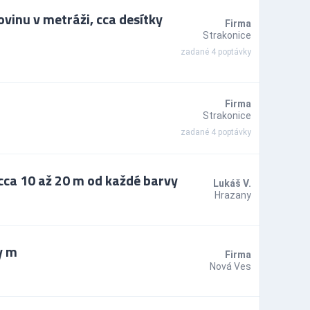
vinu v metráži, cca desítky
Firma
Strakonice
zadané 4 poptávky
Firma
Strakonice
zadané 4 poptávky
cca 10 až 20 m od každé barvy
Lukáš V.
Hrazany
y m
Firma
Nová Ves