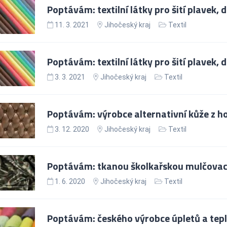
Poptávám: textilní látky pro šití plavek, 
11. 3. 2021
Jihočeský kraj
Textil
Poptávám: textilní látky pro šití plavek, 
3. 3. 2021
Jihočeský kraj
Textil
Poptávám: výrobce alternativní kůže z h
3. 12. 2020
Jihočeský kraj
Textil
Poptávám: tkanou školkařskou mulčovací 
1. 6. 2020
Jihočeský kraj
Textil
Poptávám: českého výrobce úpletů a tep