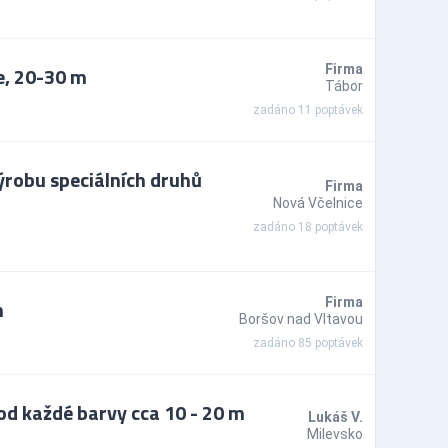
e, 20-30 m
Firma
Tábor
zadáno 11 poptávek
ýrobu speciálních druhů
Firma
Nová Včelnice
zadáno 18 poptávek
m
Firma
Boršov nad Vltavou
zadáno 85 poptávek
d každé barvy cca 10 - 20 m
Lukáš V.
Milevsko