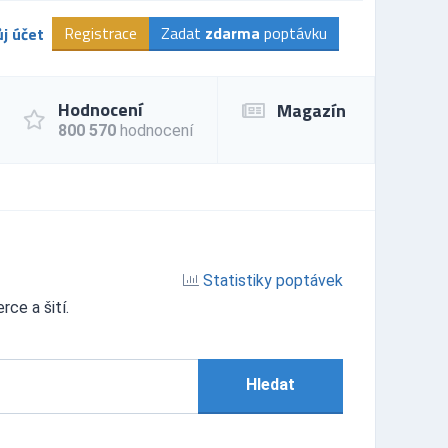
Registrace
Zadat
zdarma
poptávku
j účet
Hodnocení
Magazín
800 570
hodnocení
Statistiky poptávek
rce a šití.
Hledat