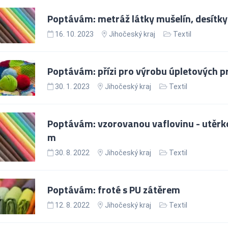
Poptávám: metráž látky mušelín, desítk
16. 10. 2023
Jihočeský kraj
Textil
Poptávám: přízi pro výrobu úpletových 
30. 1. 2023
Jihočeský kraj
Textil
Poptávám: vzorovanou vaflovinu - utěrko
m
30. 8. 2022
Jihočeský kraj
Textil
Poptávám: froté s PU zátěrem
12. 8. 2022
Jihočeský kraj
Textil