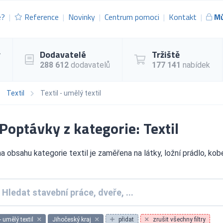
e?
Reference
Novinky
Centrum pomoci
Kontakt
Mů
y
Dodavatelé
Tržiště
288 612
dodavatelů
177 141
nabídek
Textil
Textil - umělý textil
Poptávky z kategorie: Textil
a obsahu kategorie textil je zaměřena na látky, ložní prádlo, kobe
- umělý textil
Jihočeský kraj
přidat
zrušit všechny filtry