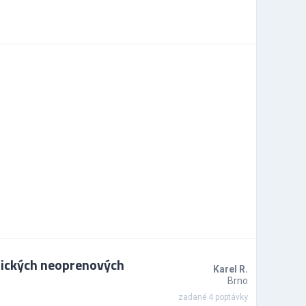
fických neoprenových
Karel R.
Brno
zadané 4 poptávky