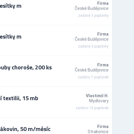
desítky m
Firma
České Budějovice
zadané 3 poptávky
desítky m
Firma
České Budějovice
zadané 3 poptávky
ouby choroše, 200 ks
Firma
České Budějovice
zadáno 7 poptávek
textilii, 15 mb
Vlastimil H.
Mydlovary
zadáno 10 poptávek
lákovin, 50 m/měsíc
Firma
Strakonice