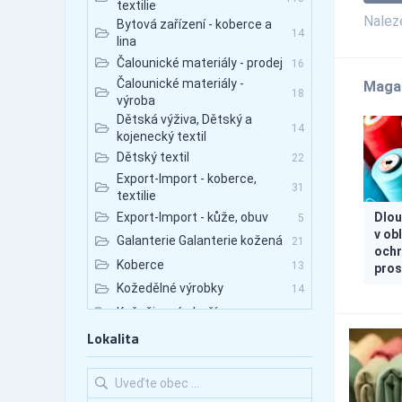
textilie
Nale
Bytová zařízení - koberce a
14
lina
Čalounické materiály - prodej
16
Čalounické materiály -
Maga
18
výroba
Dětská výživa, Dětský a
14
kojenecký textil
Dětský textil
22
Export-Import - koberce,
31
textilie
Export-Import - kůže, obuv
Dlou
5
v ob
Galanterie Galanterie kožená
21
ochr
Koberce
13
pros
Kožedělné výrobky
14
Kožešinové zboží
6
Lokalita
Krejčovství
75
Peří, péřové výrobky
2
Textil
397