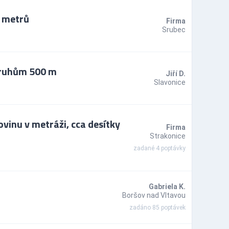
y metrů
Firma
Srubec
pruhům 500 m
Jiří D.
Slavonice
vinu v metráži, cca desítky
Firma
Strakonice
zadané 4 poptávky
Gabriela K.
Boršov nad Vltavou
zadáno 85 poptávek