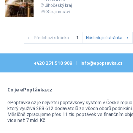
Jihočeský kraj
Strojírenství
←
Předchozí stránka
1
Následující stránka
→
+420 251 510 908
info@epoptavka.cz
|
Co je ePoptávka.cz
ePoptávka.cz je největší poptávkový systém v České republ
který využívá 288 612 dodavatelů ze všech oborů podnikání.
Měsíčně zpracujeme přes 11 tis. poptávek ve finančním ob
více než 7 mld. Kč.