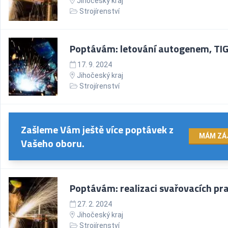
Jihočeský kraj
Strojírenství
Poptávám: letování autogenem, TI
17. 9. 2024
Jihočeský kraj
Strojírenství
Zašleme Vám ještě více poptávek z
MÁM ZÁ
Vašeho oboru.
Poptávám: realizaci svařovacích pra
27. 2. 2024
Jihočeský kraj
Strojírenství