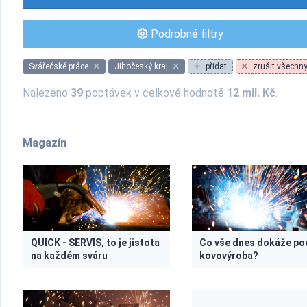
Podrobné filtry
Svářečské práce
Jihočeský kraj
přidat
zrušit všechny 
Nalezeno
39
poptávek v celkové hodnotě
12 mil. Kč
.
Magazín
QUICK - SERVIS, to je jistota
Co vše dnes dokáže po
na každém sváru
kovovýroba?