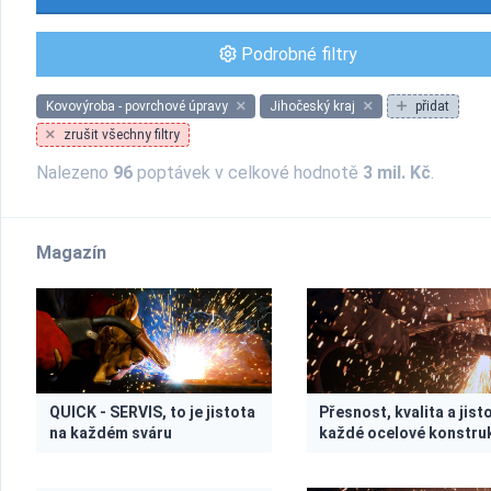
Podrobné filtry
Kovovýroba - povrchové úpravy
Jihočeský kraj
přidat
zrušit všechny filtry
Nalezeno
96
poptávek v celkové hodnotě
3 mil. Kč
.
Magazín
QUICK - SERVIS, to je jistota
Přesnost, kvalita a jist
na každém sváru
každé ocelové konstru