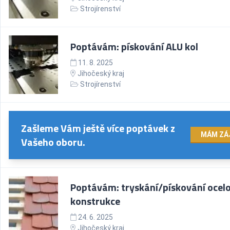
Strojírenství
Poptávám: pískování ALU kol
11. 8. 2025
Jihočeský kraj
Strojírenství
Zašleme Vám ještě více poptávek z
MÁM ZÁ
Vašeho oboru.
Poptávám: tryskání/pískování ocel
konstrukce
24. 6. 2025
Jihočeský kraj