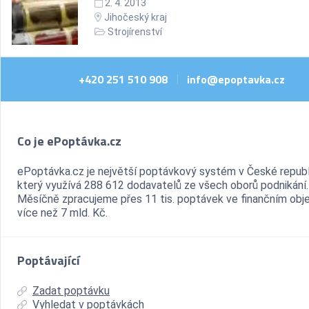
2. 4. 2013
Jihočeský kraj
Strojírenství
+420 251 510 908
info@epoptavka.cz
|
Co je ePoptávka.cz
ePoptávka.cz je největší poptávkový systém v České republ
který využívá 288 612 dodavatelů ze všech oborů podnikání.
Měsíčně zpracujeme přes 11 tis. poptávek ve finančním ob
více než 7 mld. Kč.
Poptávající
Zadat poptávku
Vyhledat v poptávkách