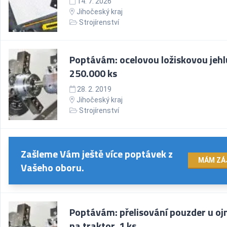
14. 7. 2026
Jihočeský kraj
Strojírenství
Poptávám: ocelovou ložiskovou jehl
250.000 ks
28. 2. 2019
Jihočeský kraj
Strojírenství
Zašleme Vám ještě více poptávek z
MÁM ZÁ
Vašeho oboru.
Poptávám: přelisování pouzder u oj
na traktor, 1 ks