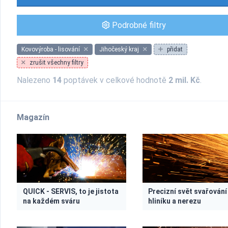
Podrobné filtry
Kovovýroba - lisování
Jihočeský kraj
přidat
zrušit všechny filtry
Nalezeno
14
poptávek v celkové hodnotě
2 mil. Kč
.
Magazín
QUICK - SERVIS, to je jistota
Precizní svět svařování
na každém sváru
hliníku a nerezu