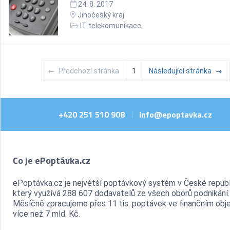
24. 8. 2017
Jihočeský kraj
IT telekomunikace
←
Předchozí stránka
1
Následující stránka
→
+420 251 510 908
info@epoptavka.cz
|
Co je ePoptávka.cz
ePoptávka.cz je největší poptávkový systém v České republ
který využívá 288 607 dodavatelů ze všech oborů podnikání.
Měsíčně zpracujeme přes 11 tis. poptávek ve finančním ob
více než 7 mld. Kč.