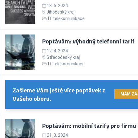
18. 6. 2024
Jihočeský kraj
IT telekomunikace
Poptávám: výhodný telefonní tarif
12. 4. 2024
Středočeský kraj
IT telekomunikace
Zašleme Vám ještě více poptávek z
MÁM ZÁ
Vašeho oboru.
Poptávám: mobilní tarify pro firmu
21. 3. 2024