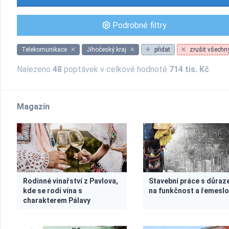
Podrobné filtry
Telekomunikace
Jihočeský kraj
přidat
zrušit všechny 
Nalezeno
48
poptávek v celkové hodnotě
714 tis. Kč
.
Magazín
Rodinné vinařství z Pavlova,
Stavební práce s důra
kde se rodí vína s
na funkčnost a řemesl
charakterem Pálavy