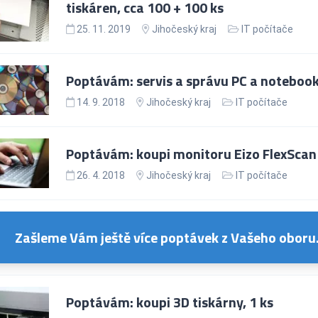
tiskáren, cca 100 + 100 ks
25. 11. 2019
Jihočeský kraj
IT počítače
Poptávám: servis a správu PC a notebooků
14. 9. 2018
Jihočeský kraj
IT počítače
Poptávám: koupi monitoru Eizo FlexScan
26. 4. 2018
Jihočeský kraj
IT počítače
Zašleme Vám ještě více poptávek z Vašeho oboru
Poptávám: koupi 3D tiskárny, 1 ks