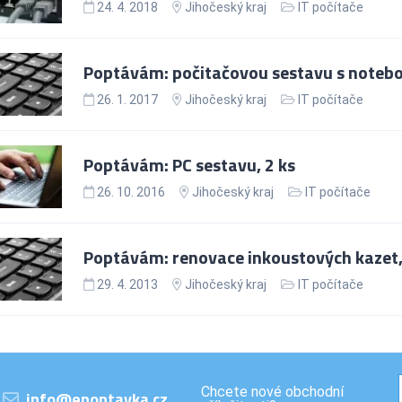
24. 4. 2018
Jihočeský kraj
IT počítače
Poptávám: počitačovou sestavu s notebo
26. 1. 2017
Jihočeský kraj
IT počítače
Poptávám: PC sestavu, 2 ks
26. 10. 2016
Jihočeský kraj
IT počítače
Poptávám: renovace inkoustových kazet,
29. 4. 2013
Jihočeský kraj
IT počítače
Chcete nové obchodní
info@epoptavka.cz