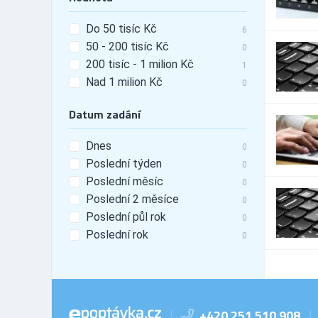
Do 50 tisíc Kč
6
50 - 200 tisíc Kč
0
200 tisíc - 1 milion Kč
1
Nad 1 milion Kč
0
Datum zadání
Dnes
0
Poslední týden
0
Poslední měsíc
0
Poslední 2 měsíce
0
Poslední půl rok
0
Poslední rok
0
+420 251 510 908
|
|