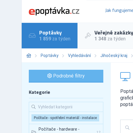
Jak fungujem
Poptávky
Veřejné zakázk
1 859
za týden
1 348
za týden
Poptávky
Vyhledávání
Jihočeský kraj
Podrobné filtry
Kategorie
Poptá
grafic
poptá
Počítače - spotřební materiál - instalace
Počítače - hardware -
12