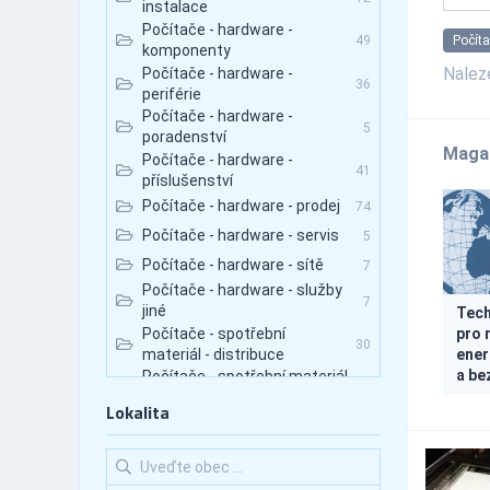
instalace
Počítače - hardware -
Počíta
49
komponenty
Nale
Počítače - hardware -
36
periférie
Počítače - hardware -
5
poradenství
Maga
Počítače - hardware -
41
příslušenství
Počítače - hardware - prodej
74
Počítače - hardware - servis
5
Počítače - hardware - sítě
7
Počítače - hardware - služby
7
jiné
Tech
pro 
Počítače - spotřební
30
ener
materiál - distribuce
a be
Počítače - spotřební materiál
1
- poradenství
Lokalita
Počítače - spotřební
45
materiál - prodej
Počítače - spotřební materiál
4
- servis