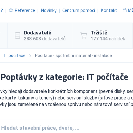
e?
Reference
Novinky
Centrum pomoci
Kontakt
Mů
y
Dodavatelé
Tržiště
288 608
dodavatelů
177 144
nabídek
IT počítače
Počítače - spotřební materiál - instalace
Poptávky z kategorie: IT počítače
vky hledají dodavatele konkrétních komponent (pevné disky, ser
ké karty, tiskárny a tonery) nebo servisní služby (síťové práce a 
vky jsou zaměřené na vzdálenou správu nebo nárazové servisní p