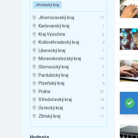
Počítače - spotřební materiál
Jihočeský kraj
7
- služby jiné
Servisní služby (obor IT a
Jihomoravský kraj
17
1
Telekomunikace)
Karlovarský kraj
1
Kraj Vysočina
6
Královéhradecký kraj
4
Liberecký kraj
7
Moravskoslezský kraj
17
Olomoucký kraj
7
Pardubický kraj
5
Plzeňský kraj
4
Praha
51
Středočeský kraj
16
Ústecký kraj
10
Zlínský kraj
11
Hodnota