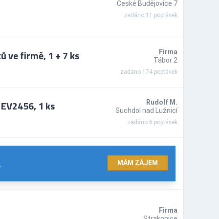
České Budějovice 7
zadáno 11 poptávek
 ve firmě, 1 + 7 ks
Firma
Tábor 2
zadáno 174 poptávek
 EV2456, 1 ks
Rudolf M.
Suchdol nad Lužnicí
zadáno 6 poptávek
.
MÁM ZÁJEM
Firma
Strakonice