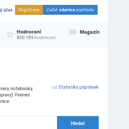
Registrace
Zadat
zdarma
poptávku
j účet
Hodnocení
Magazín
800 189
hodnocení
Statistiky poptávek
very, notebooky,
opravy). Firemní
ráce.
Hledat