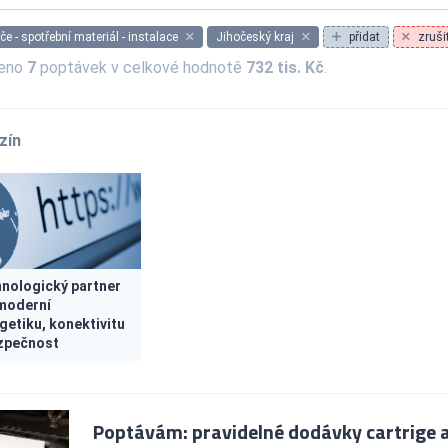
če - spotřební materiál - instalace
Jihočeský kraj
přidat
zrušit
zeno
7
poptávek v celkové hodnotě
732 tis. Kč
.
zín
nologický partner
moderní
getiku, konektivitu
zpečnost
Poptávám: pravidelné dodávky cartrige a