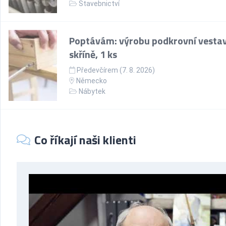
Stavebnictví
Poptávám: výrobu podkrovní vesta
skříně, 1 ks
Předevčírem (7. 8. 2026)
Německo
Nábytek
Co říkají naši klienti