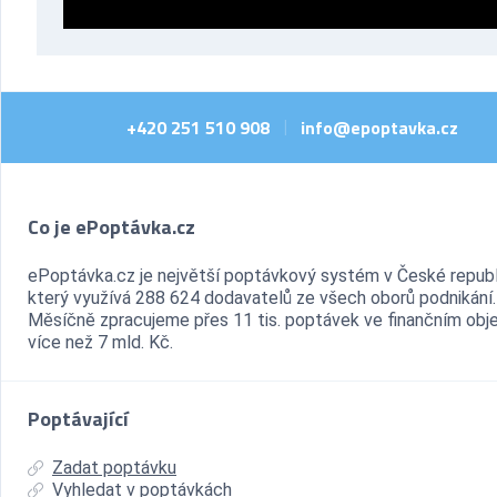
+420 251 510 908
info@epoptavka.cz
|
Co je ePoptávka.cz
ePoptávka.cz je největší poptávkový systém v České republ
který využívá 288 624 dodavatelů ze všech oborů podnikání.
Měsíčně zpracujeme přes 11 tis. poptávek ve finančním ob
více než 7 mld. Kč.
Poptávající
Zadat poptávku
Vyhledat v poptávkách