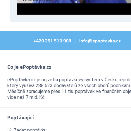
+420 251 510 908
info@epoptavka.cz
|
Co je ePoptávka.cz
ePoptávka.cz je největší poptávkový systém v České republ
který využívá 288 623 dodavatelů ze všech oborů podnikání.
Měsíčně zpracujeme přes 11 tis. poptávek ve finančním ob
více než 7 mld. Kč.
Poptávající
Zadat poptávku