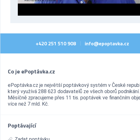
+420 251 510 908
info@epoptavka.cz
|
Co je ePoptávka.cz
ePoptávka.cz je největší poptávkový systém v České republ
který využívá 288 623 dodavatelů ze všech oborů podnikání.
Měsíčně zpracujeme přes 11 tis. poptávek ve finančním ob
více než 7 mld. Kč.
Poptávající
Zadat poptávku