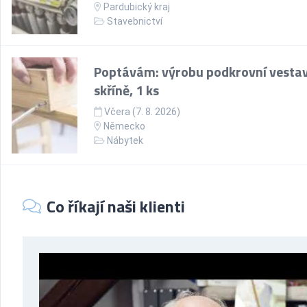
Pardubický kraj
Stavebnictví
Poptávám: výrobu podkrovní vesta
skříně, 1 ks
Včera (7. 8. 2026)
Německo
Nábytek
Co říkají naši klienti