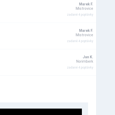
Marek F.
Mistrovice
zadané 4 poptávky
Marek F.
Mistrovice
zadané 4 poptávky
Jan K.
Norimberk
zadané 4 poptávky