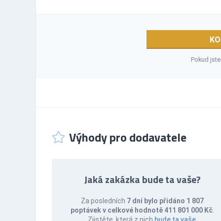
KO
Pokud jste
Výhody pro dodavatele
Jaká zakázka bude ta vaše?
Za posledních
7 dní bylo přidáno 1 807
poptávek v celkové hodnotě 411 801 000 Kč
.
Zjistěte, která z nich
bude ta vaše
.