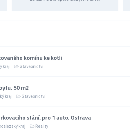
ovaného komínu ke kotli
ý kraj
Stavebnictví
bytu, 50 m2
ký kraj
Stavebnictví
kovacího stání, pro 1 auto, Ostrava
oslezský kraj
Reality