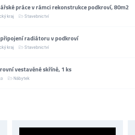
řské práce v rámci rekonstrukce podkroví, 80m2
cký kraj
Stavebnictví
řipojení radiátoru v podkroví
cký kraj
Stavebnictví
ovní vestavěné skříně, 1 ks
ko
Nábytek