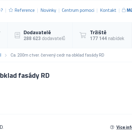
e?
Reference
Novinky
Centrum pomoci
Kontakt
Mů
y
Dodavatelé
Tržiště
288 623
dodavatelů
177 144
nabídek
l
Ca. 200m ctver. červený cedr na obklad fasády RD
obklad fasády RD
D.
Více in