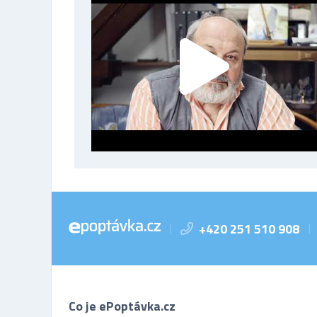
+420 251 510 908
|
|
Co je ePoptávka.cz