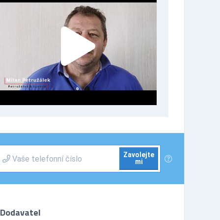
Zavolejte
mi
Dodavatel