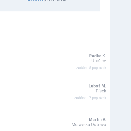
Radka K.
Útušice
zadáno 8 poptávek
Luboš M.
Písek
zadáno 17 poptávek
Martin V.
Moravská Ostrava