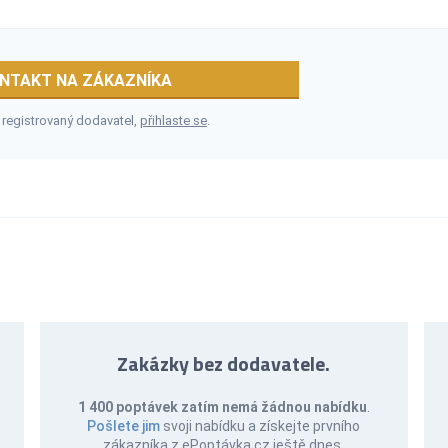
NTAKT NA ZÁKAZNÍKA
 registrovaný dodavatel,
přihlaste se
.
Zakázky bez dodavatele.
1 400 poptávek zatím nemá žádnou nabídku
.
Pošlete jim
svoji nabídku a získejte prvního
zákazníka z ePoptávka.cz ještě dnes.