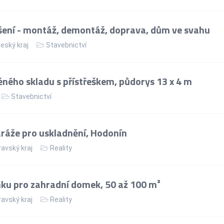
ení - montáž, demontáž, doprava, dům ve svahu
eský kraj
Stavebnictví
ného skladu s přístřeškem, půdorys 13 x 4 m
Stavebnictví
áže pro uskladnění, Hodonín
avský kraj
Reality
ku pro zahradní domek, 50 až 100 m²
avský kraj
Reality