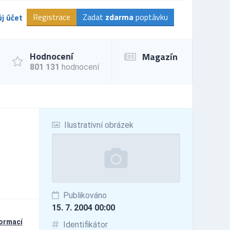
Registrace
Zadat
zdarma
poptávku
j účet
Hodnocení
Magazín
801 131
hodnocení
Ilustrativní obrázek
Publikováno
15. 7. 2004 00:00
formací
Identifikátor