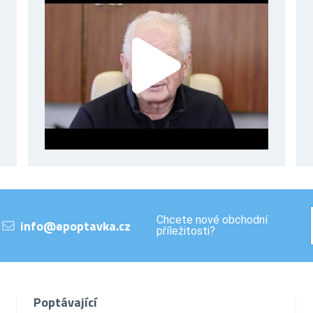
Chcete nové obchodní
info@epoptavka.cz
příležitosti?
Poptávající