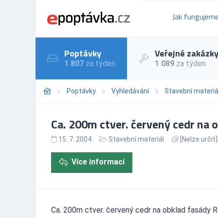
Jak fungujem
Poptávky
Veřejné zakázk
1 807
za týden
1 089
za týden
Poptávky
Vyhledávání
Stavební materiá
Ca. 200m ctver. červený cedr na 
15. 7. 2004
Stavební materiál
[Nelze určit]
Více informací
Ca. 200m ctver. červený cedr na obklad fasády R