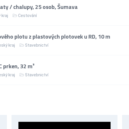
ty / chalupy, 25 osob, Šumava
 kraj
Cestování
vého plotu z plastových plotovek u RD, 10 m
ský kraj
Stavebnictví
 prken, 32 m²
ský kraj
Stavebnictví