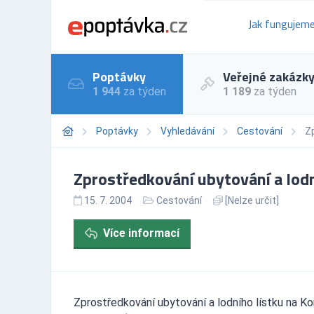
Jak fungujem
Poptávky
Veřejné zakázk
1 944
za týden
1 189
za týden
Poptávky
Vyhledávání
Cestování
Zp
Zprostředkování ubytování a lodn
15. 7. 2004
Cestování
[Nelze určit]
Více informací
Zprostředkování ubytování a lodního lístku na Kor