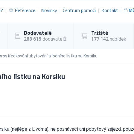
e?
Reference
Novinky
Centrum pomoci
Kontakt
Mů
y
Dodavatelé
Tržiště
288 615
dodavatelů
177 142
nabídek
rostředkování ubytování a lodního lístku na Korsiku
ího lístku na Korsiku
siku (nejlépe z Livorna), ne poznávací ani pobytový zájezd, pouz