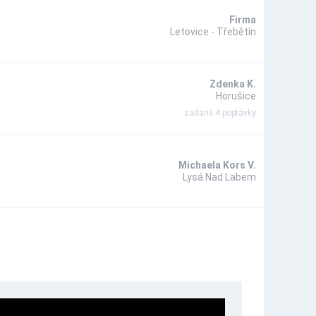
Firma
Letovice - Třebětín
Zdenka K.
Horušice
zadané 4 poptávky
Michaela Kors V.
Lysá Nad Labem