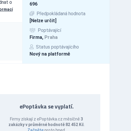
dnat o
696
formací
Předpokládaná hodnota
[Nelze určit]
Poptávající
Firma,
Praha
Status poptávajícího
Nový na platformě
ePoptávka se vyplatí.
Firmy získají z ePoptávka.cz měsíčně
3
zakázky v průměrné hodnotě 82 452 Kč
.
Začněte
proto hned.