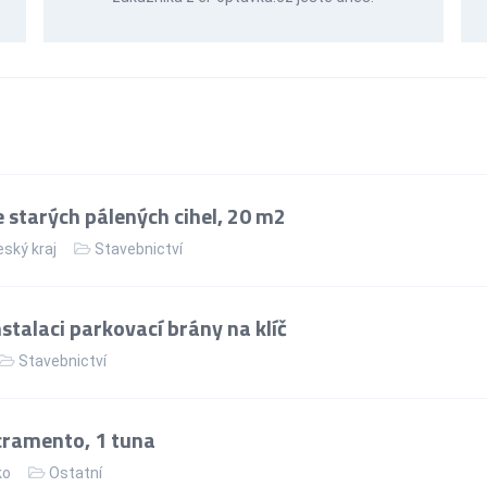
 starých pálených cihel, 20 m2
ský kraj
Stavebnictví
talaci parkovací brány na klíč
Stavebnictví
ramento, 1 tuna
ko
Ostatní