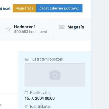
Registrace
Zadat
zdarma
poptávku
j účet
Hodnocení
Magazín
800 653
hodnocení
Ilustrativní obrázek
Publikováno
15. 7. 2004 00:00
e
Identifikátor