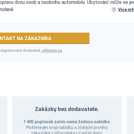
 dopravu dvou osob a osobního automobilu. Ubytování: může se je
nídaně.
Více in
NTAKT NA ZÁKAZNÍKA
 registrovaný dodavatel,
přihlaste se
.
Zakázky bez dodavatele.
1 405 poptávek zatím nemá žádnou nabídku
.
Pošlete jim
svoji nabídku a získejte prvního
zákazníka z ePoptávka.cz ještě dnes.