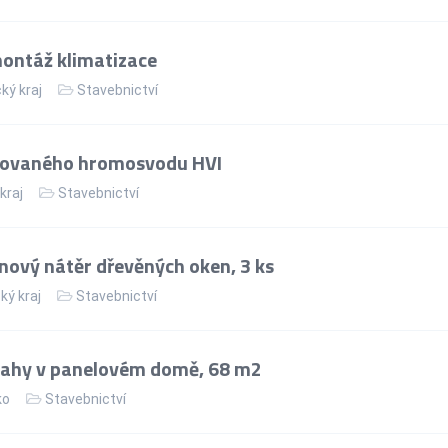
ontáž klimatizace
ý kraj
Stavebnictví
olovaného hromosvodu HVI
kraj
Stavebnictví
nový nátěr dřevěných oken, 3 ks
ký kraj
Stavebnictví
lahy v panelovém domě, 68 m2
ko
Stavebnictví