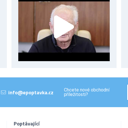
Chcete nové obchodní
info@epoptavka.cz
příležitosti?
Poptávající