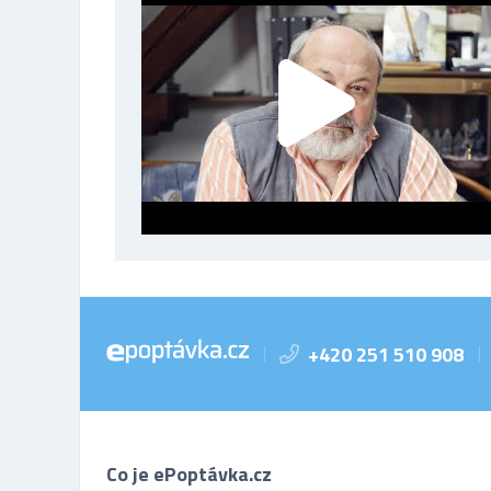
+420 251 510 908
|
|
Co je ePoptávka.cz