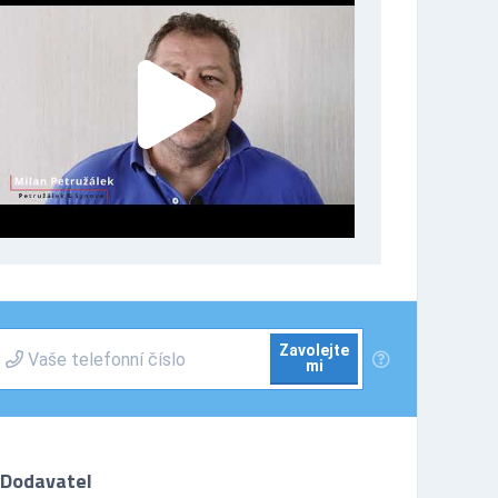
Zavolejte
mi
Dodavatel