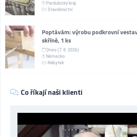
Pardubický kraj
Stavebnictví
Poptávám: výrobu podkrovní vesta
skříně, 1 ks
Dnes (7. 8. 2026)
Německo
Nábytek
Co říkají naši klienti