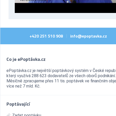
+420 251 510 908
info@epoptavka.cz
|
Co je ePoptávka.cz
ePoptávka.cz je největší poptávkový systém v České republ
který využívá 288 623 dodavatelů ze všech oborů podnikání.
Měsíčně zpracujeme přes 11 tis. poptávek ve finančním ob
více než 7 mld. Kč.
Poptávající
Zadat poptávku