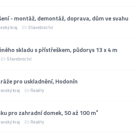
ení - montáž, demontáž, doprava, dům ve svahu
eský kraj
Stavebnictví
ného skladu s přístřeškem, půdorys 13 x 4 m
Stavebnictví
áže pro uskladnění, Hodonín
avský kraj
Reality
ku pro zahradní domek, 50 až 100 m²
avský kraj
Reality