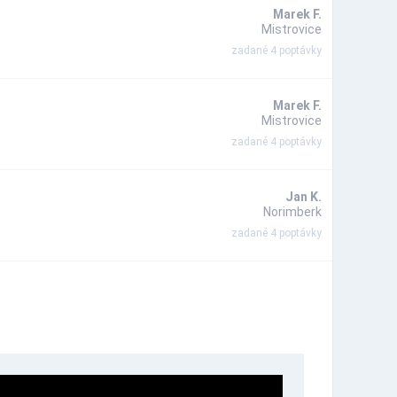
Marek F.
Mistrovice
zadané 4 poptávky
Marek F.
Mistrovice
zadané 4 poptávky
Jan K.
Norimberk
zadané 4 poptávky