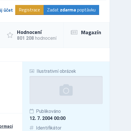
Registrace
Zadat
zdarma
poptávku
j účet
Hodnocení
Magazín
801 208
hodnocení
Ilustrativní obrázek
Publikováno
12. 7. 2004 00:00
formací
Identifikátor