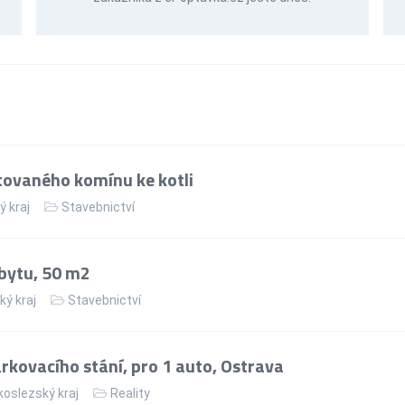
ovaného komínu ke kotli
ý kraj
Stavebnictví
bytu, 50 m2
ký kraj
Stavebnictví
kovacího stání, pro 1 auto, Ostrava
oslezský kraj
Reality