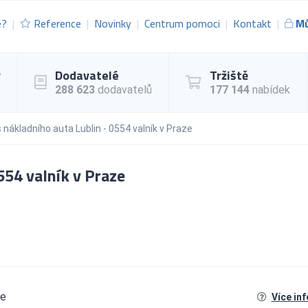
e?
Reference
Novinky
Centrum pomoci
Kontakt
Mů
y
Dodavatelé
Tržiště
288 623
dodavatelů
177 144
nabídek
 nákladního auta Lublin - 0554 valník v Praze
554 valník v Praze
ze
Více in