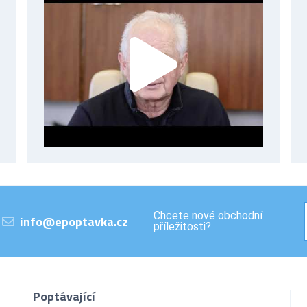
Chcete nové obchodní
info@epoptavka.cz
příležitosti?
Poptávající