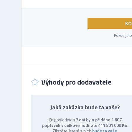
KO
Pokud jste
Výhody pro dodavatele
Jaká zakázka bude ta vaše?
Za posledních
7 dní bylo přidáno 1 807
poptávek v celkové hodnotě 411 801 000 Kč
.
Zjistěte, která z nich
bude ta vaše
.