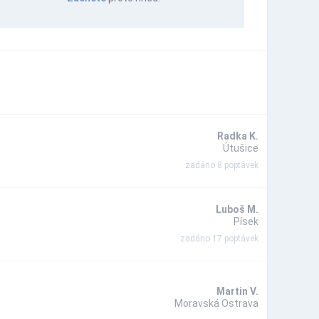
Radka K.
Útušice
zadáno 8 poptávek
Luboš M.
Písek
zadáno 17 poptávek
Martin V.
Moravská Ostrava