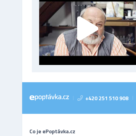
+420 251 510 908
|
|
Co je ePoptávka.cz