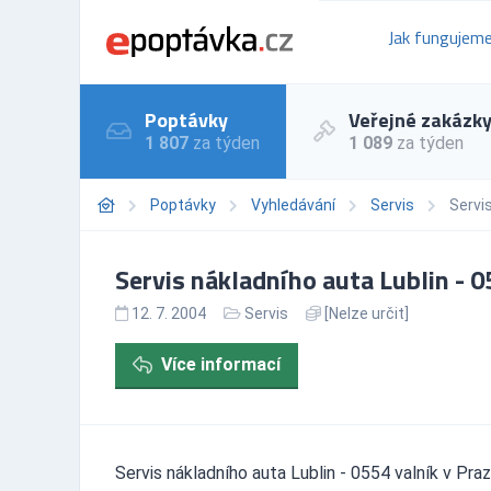
Jak fungujem
Poptávky
Veřejné zakázk
1 807
za týden
1 089
za týden
Poptávky
Vyhledávání
Servis
Servis
Servis nákladního auta Lublin - 0
12. 7. 2004
Servis
[Nelze určit]
Více informací
Servis nákladního auta Lublin - 0554 valník v Pra