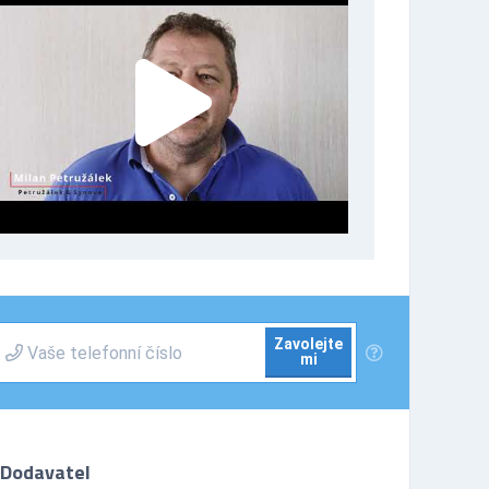
Zavolejte
mi
Dodavatel