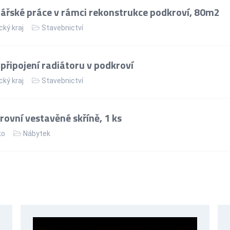
řské práce v rámci rekonstrukce podkroví, 80m2
cký kraj
Stavebnictví
řipojení radiátoru v podkroví
cký kraj
Stavebnictví
ovní vestavěné skříně, 1 ks
ko
Nábytek