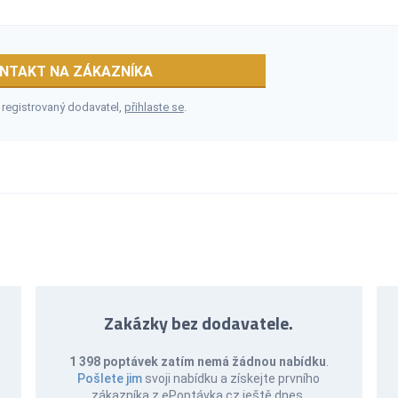
NTAKT NA ZÁKAZNÍKA
 registrovaný dodavatel,
přihlaste se
.
Zakázky bez dodavatele.
1 398 poptávek zatím nemá žádnou nabídku
.
Pošlete jim
svoji nabídku a získejte prvního
zákazníka z ePoptávka.cz ještě dnes.