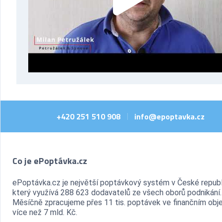
+420 251 510 908
info@epoptavka.cz
|
Co je ePoptávka.cz
ePoptávka.cz je největší poptávkový systém v České republ
který využívá 288 623 dodavatelů ze všech oborů podnikání.
Měsíčně zpracujeme přes 11 tis. poptávek ve finančním ob
více než 7 mld. Kč.