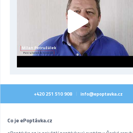
+420 251 510 908
info@epoptavka.cz
|
Co je ePoptávka.cz