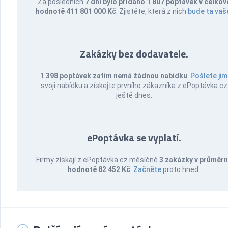
Za posledních
7 dní bylo přidáno 1 807 poptávek v celkov
hodnotě 411 801 000 Kč
. Zjistěte, která z nich
bude ta vaš
Zakázky bez dodavatele.
1 398 poptávek zatím nemá žádnou nabídku
.
Pošlete jim
svoji nabídku a získejte prvního zákazníka z ePoptávka.cz
ještě dnes.
ePoptávka se vyplatí.
Firmy získají z ePoptávka.cz měsíčně
3 zakázky v průměr
hodnotě 82 452 Kč
.
Začněte
proto hned.