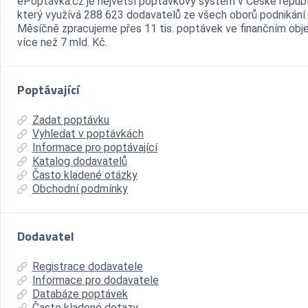
ePoptávka.cz je největší poptávkový systém v České republ
který využívá 288 623 dodavatelů ze všech oborů podnikání.
Měsíčně zpracujeme přes 11 tis. poptávek ve finančním ob
více než 7 mld. Kč.
Poptávající
Zadat poptávku
Vyhledat v poptávkách
Informace pro poptávající
Katalog dodavatelů
Často kladené otázky
Obchodní podmínky
Dodavatel
Registrace dodavatele
Informace pro dodavatele
Databáze poptávek
Často kladené dotazy