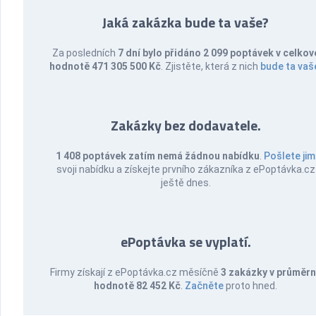
Jaká zakázka bude ta vaše?
Za posledních
7 dní bylo přidáno 2 099 poptávek v celkov
hodnotě 471 305 500 Kč
. Zjistěte, která z nich
bude ta vaš
Zakázky bez dodavatele.
1 408 poptávek zatím nemá žádnou nabídku
.
Pošlete jim
svoji nabídku a získejte prvního zákazníka z ePoptávka.cz
ještě dnes.
ePoptávka se vyplatí.
Firmy získají z ePoptávka.cz měsíčně
3 zakázky v průměr
hodnotě 82 452 Kč
.
Začněte
proto hned.