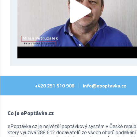
+420 251 510 908
info@epoptavka.cz
|
Co je ePoptávka.cz
ePoptávka.cz je největší poptávkový systém v České republ
který využívá 288 612 dodavatelů ze všech oborů podnikání.