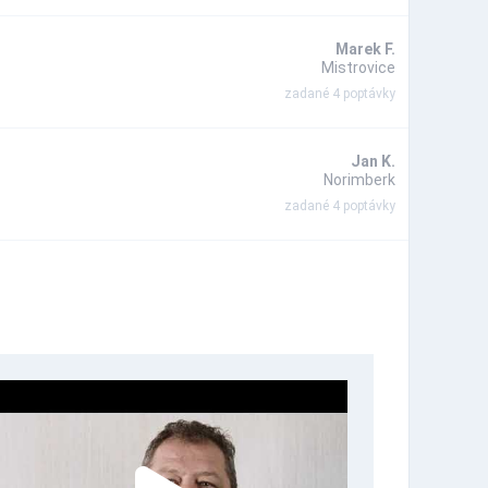
Marek F.
Mistrovice
zadané 4 poptávky
Jan K.
Norimberk
zadané 4 poptávky