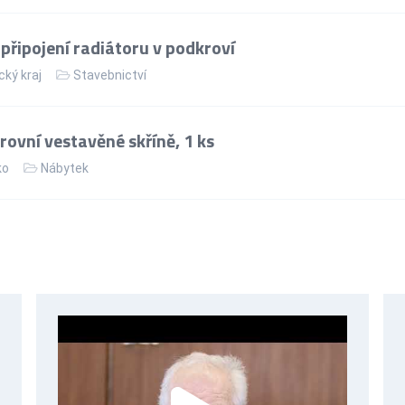
řipojení radiátoru v podkroví
cký kraj
Stavebnictví
ovní vestavěné skříně, 1 ks
ko
Nábytek