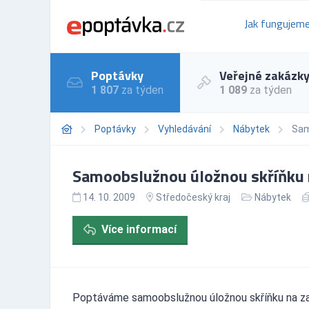
Jak fungujem
Poptávky
Veřejné zakázk
1 807
za týden
1 089
za týden
Poptávky
Vyhledávání
Nábytek
Sam
Samoobslužnou úložnou skříňku n
14. 10. 2009
Středočeský kraj
Nábytek
Více informací
Poptáváme samoobslužnou úložnou skříňku na za