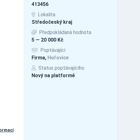
413456
Lokalita
Středočeský kraj
Předpokládaná hodnota
5 — 20 000 Kč
Poptávající
Firma,
Hořovice
Status poptávajícího
Nový na platformě
formací