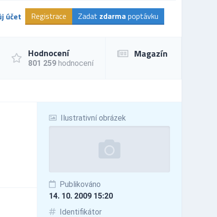
Registrace
Zadat
zdarma
poptávku
j účet
Hodnocení
Magazín
801 259
hodnocení
Ilustrativní obrázek
Publikováno
14. 10. 2009 15:20
Identifikátor