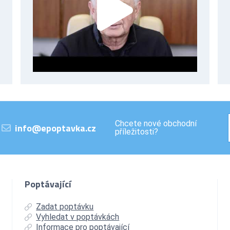
Chcete nové obchodní
info@epoptavka.cz
příležitosti?
Poptávající
Zadat poptávku
Vyhledat v poptávkách
Informace pro poptávající