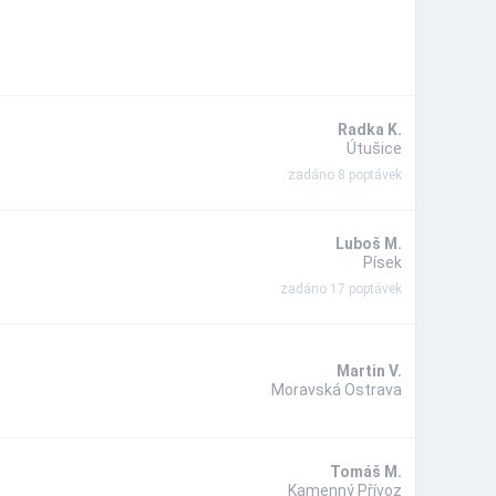
Radka K.
Útušice
zadáno 8 poptávek
Luboš M.
Písek
zadáno 17 poptávek
Martin V.
Moravská Ostrava
Tomáš M.
Kamenný Přívoz