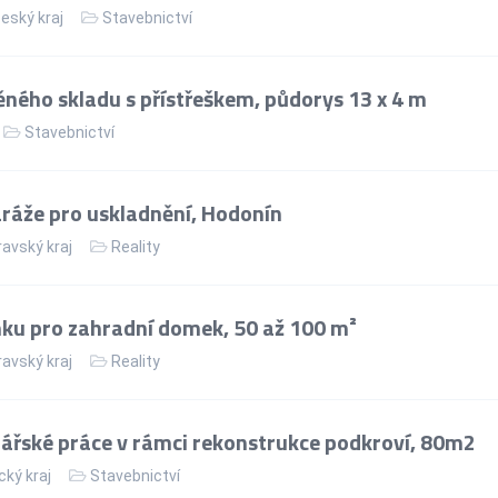
eský kraj
Stavebnictví
ného skladu s přístřeškem, půdorys 13 x 4 m
Stavebnictví
áže pro uskladnění, Hodonín
avský kraj
Reality
ku pro zahradní domek, 50 až 100 m²
avský kraj
Reality
řské práce v rámci rekonstrukce podkroví, 80m2
cký kraj
Stavebnictví