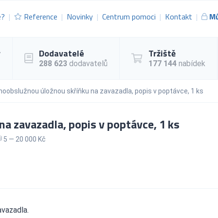
e?
Reference
Novinky
Centrum pomoci
Kontakt
Mů
y
Dodavatelé
Tržiště
288 623
dodavatelů
177 144
nabídek
oobslužnou úložnou skříňku na zavazadla, popis v poptávce, 1 ks
a zavazadla, popis v poptávce, 1 ks
5 — 20 000 Kč
vazadla.