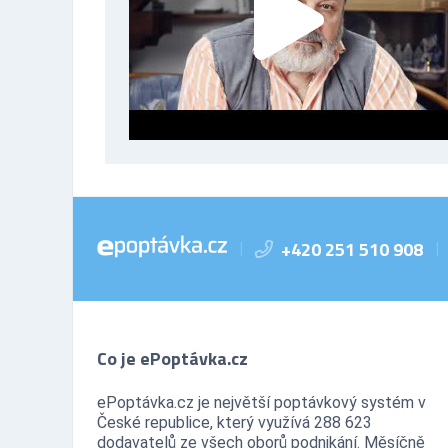
+420 251 510 908
|
|
Co je ePoptávka.cz
ePoptávka.cz je největší poptávkový systém v
České republice, který využívá 288 623
dodavatelů ze všech oborů podnikání. Měsíčně