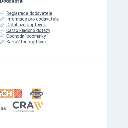
Dodavatel
Registrace dodavatele
Informace pro dodavatele
Databáze poptávek
Často kladené dotazy
Obchodní podmínky
Kalkulátor poptávek