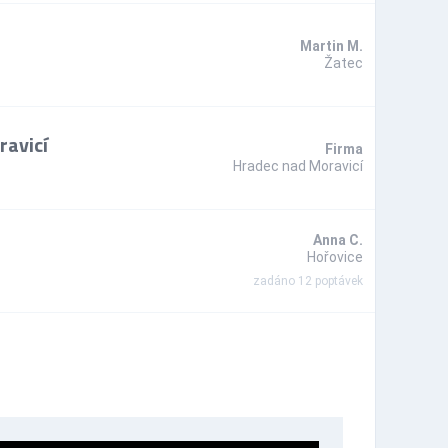
Martin M.
Žatec
ravicí
Firma
Hradec nad Moravicí
Anna C.
Hořovice
zadáno 12 poptávek