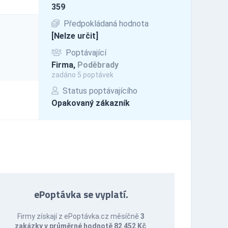
359
Předpokládaná hodnota
[Nelze určit]
Poptávající
Firma,
Poděbrady
zadáno 5 poptávek
Status poptávajícího
Opakovaný zákazník
ePoptávka se vyplatí.
Firmy získají z ePoptávka.cz měsíčně
3
zakázky v průměrné hodnotě 82 452 Kč
.