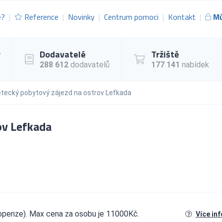
e?
Reference
Novinky
Centrum pomoci
Kontakt
Mů
y
Dodavatelé
Tržiště
288 612
dodavatelů
177 141
nabídek
etecký pobytový zájezd na ostrov Lefkada
ov Lefkada
openze). Max cena za osobu je 11000Kč.
Více in