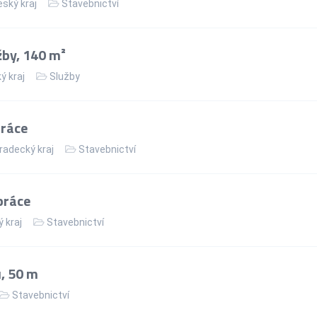
ský kraj
Stavebnictví
žby, 140 m²
ý kraj
Služby
práce
radecký kraj
Stavebnictví
práce
 kraj
Stavebnictví
, 50 m
Stavebnictví