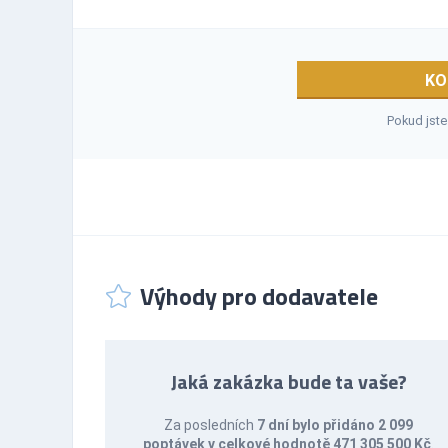
KO
Pokud jste
Výhody pro dodavatele
Jaká zakázka bude ta vaše?
Za posledních
7 dní bylo přidáno 2 099
poptávek v celkové hodnotě 471 305 500 Kč
.