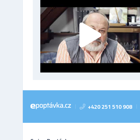
+420 251 510 908
|
|