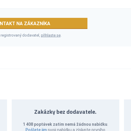
NTAKT NA ZÁKAZNÍKA
 registrovaný dodavatel,
přihlaste se
.
Zakázky bez dodavatele.
1 408 poptávek zatím nemá žádnou nabídku
.
Pošlete jim
svoji nabídku a získejte prvního