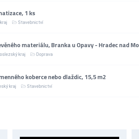
matizace, 1 ks
kraj
Stavebnictví
věného materiálu, Branka u Opavy - Hradec nad Mo
slezský kraj
Doprava
menného koberce nebo dlaždic, 15,5 m2
ský kraj
Stavebnictví