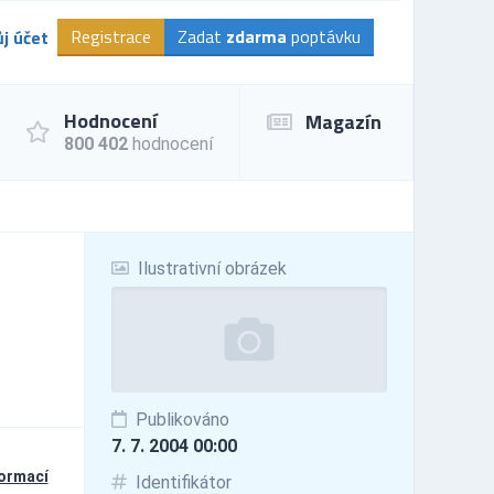
Registrace
Zadat
zdarma
poptávku
j účet
Hodnocení
Magazín
800 402
hodnocení
Ilustrativní obrázek
Publikováno
7. 7. 2004 00:00
formací
Identifikátor