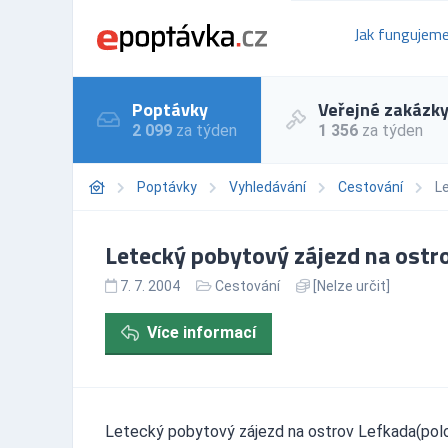
Jak fungujem
Poptávky
Veřejné zakázk
2 099
za týden
1 356
za týden
Poptávky
Vyhledávání
Cestování
L
Letecký pobytový zájezd na ostr
7. 7. 2004
Cestování
[Nelze určit]
Více informací
Letecký pobytový zájezd na ostrov Lefkada(pol