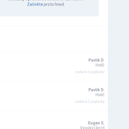
Začněte
proto hned.
Pavlík D.
Holíč
zadané 3 poptávky
Pavlík D.
Holíč
zadané 3 poptávky
Eugen S.
Vysoký Újezd