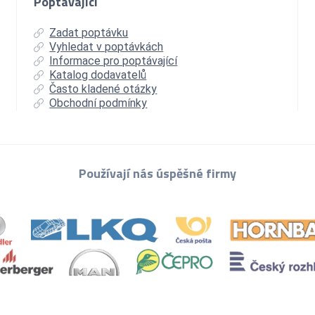
Poptávající
Zadat poptávku
Vyhledat v poptávkách
Informace pro poptávající
Katalog dodavatelů
Často kladené otázky
Obchodní podmínky
Používají nás úspěšné firmy