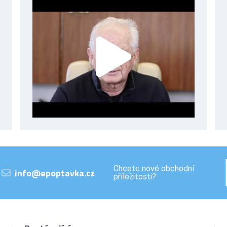
Chcete nové obchodní
info@epoptavka.cz
příležitosti?