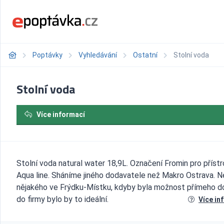
Poptávky
Vyhledávání
Ostatní
Stolní voda
Stolní voda
Více informací
Stolní voda natural water 18,9L. Označení Fromin pro přístr
Aqua line. Sháníme jiného dodavatele než Makro Ostrava. N
nějakého ve Frýdku-Místku, kdyby byla možnost přímeho 
do firmy bylo by to ideální.
Více in