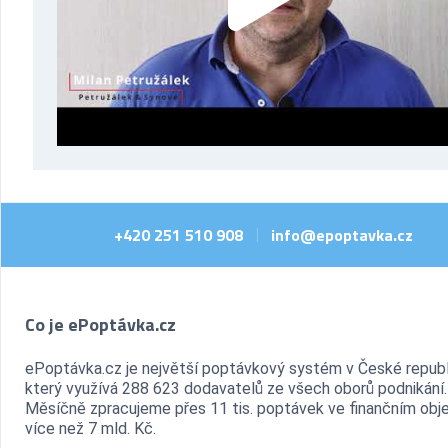
+420 251 510 908
info@epoptavka.cz
|
Co je ePoptávka.cz
ePoptávka.cz je největší poptávkový systém v České republ
který využívá 288 623 dodavatelů ze všech oborů podnikání.
Měsíčně zpracujeme přes 11 tis. poptávek ve finančním ob
více než 7 mld. Kč.