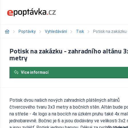
Poptávky
Vyhledávání
Tisk
Potisk na zakázku 
Potisk na zakázku - zahradního altánu 3
metry
Více informací
Potisk dvou našich nových zahradních plátěných altánů
čtvercového tvaru 3x3 metry a bočních stěn. Altán bude p
na střeše - 4x logo a na bocích na úzkém pruhu také 4x mal
jednobarevně. Bočnic je 6 a jsou dodávány ve velikosti 3x2
a jsou zvlášť. Potisk jednou barvou. Děkuji za rychlou odpov
Více in