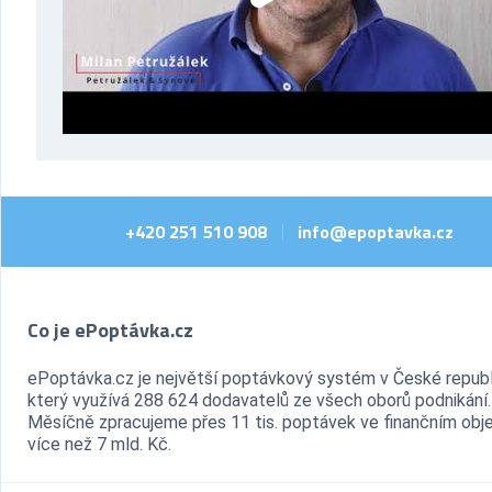
+420 251 510 908
info@epoptavka.cz
|
Co je ePoptávka.cz
ePoptávka.cz je největší poptávkový systém v České republ
který využívá 288 624 dodavatelů ze všech oborů podnikání.
Měsíčně zpracujeme přes 11 tis. poptávek ve finančním ob
více než 7 mld. Kč.