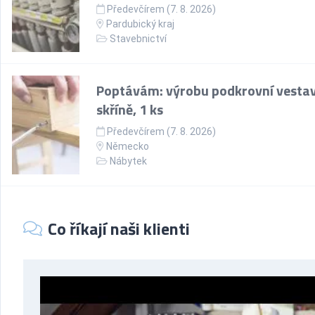
Předevčírem (7. 8. 2026)
Pardubický kraj
Stavebnictví
Poptávám: výrobu podkrovní vesta
skříně, 1 ks
Předevčírem (7. 8. 2026)
Německo
Nábytek
Co říkají naši klienti