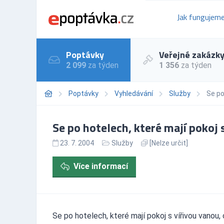
Jak fungujem
Poptávky
Veřejné zakázk
2 099
za týden
1 356
za týden
Poptávky
Vyhledávání
Služby
Se po
Se po hotelech, které mají pokoj 
23. 7. 2004
Služby
[Nelze určit]
Více informací
Se po hotelech, které mají pokoj s vířivou vanou, 