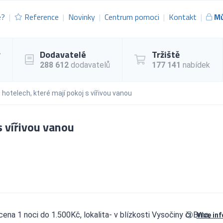
e?
Reference
Novinky
Centrum pomoci
Kontakt
Mů
y
Dodavatelé
Tržiště
288 612
dodavatelů
177 141
nabídek
 hotelech, které mají pokoj s vířivou vanou
s vířivou vanou
cena 1 noci do 1.500Kč, lokalita- v blízkosti Vysočiny či Brna,
Více in