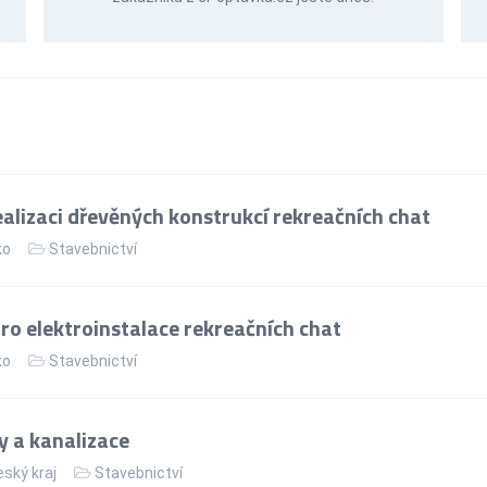
alizaci dřevěných konstrukcí rekreačních chat
ko
Stavebnictví
ro elektroinstalace rekreačních chat
ko
Stavebnictví
 a kanalizace
ský kraj
Stavebnictví