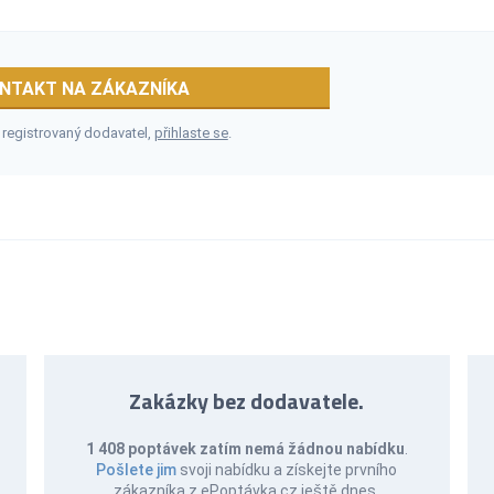
NTAKT NA ZÁKAZNÍKA
 registrovaný dodavatel,
přihlaste se
.
Zakázky bez dodavatele.
1 408 poptávek zatím nemá žádnou nabídku
.
Pošlete jim
svoji nabídku a získejte prvního
zákazníka z ePoptávka.cz ještě dnes.