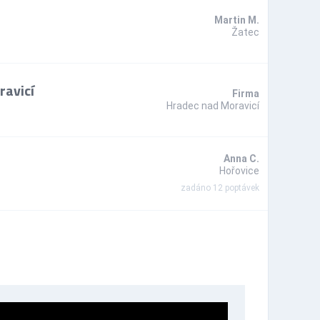
Martin M.
Žatec
ravicí
Firma
Hradec nad Moravicí
Anna C.
Hořovice
zadáno 12 poptávek