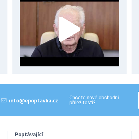
Chcete nové obchodní
info@epoptavka.cz
příležitosti?
Poptávající