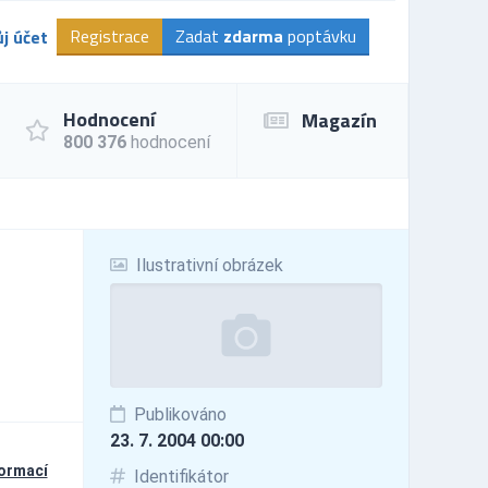
Registrace
Zadat
zdarma
poptávku
j účet
Hodnocení
Magazín
800 376
hodnocení
Ilustrativní obrázek
Publikováno
23. 7. 2004 00:00
formací
Identifikátor