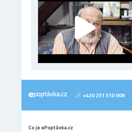
+420 251 510 908
|
|
Co je ePoptávka.cz