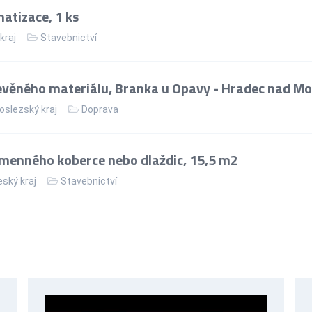
matizace, 1 ks
kraj
Stavebnictví
věného materiálu, Branka u Opavy - Hradec nad Mo
slezský kraj
Doprava
menného koberce nebo dlaždic, 15,5 m2
ský kraj
Stavebnictví