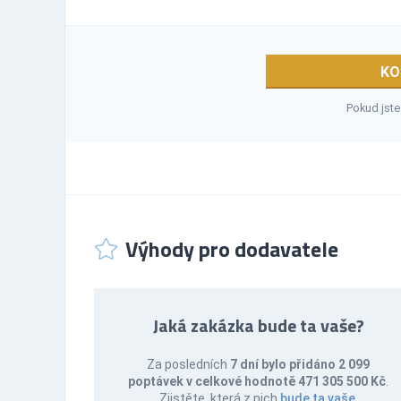
KO
Pokud jste
Výhody pro dodavatele
Jaká zakázka bude ta vaše?
Za posledních
7 dní bylo přidáno 2 099
poptávek v celkové hodnotě 471 305 500 Kč
.
Zjistěte, která z nich
bude ta vaše
.