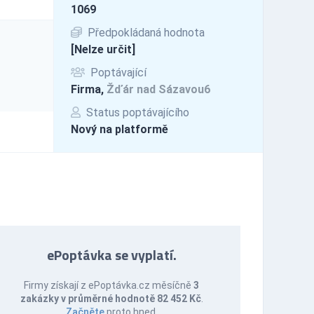
1069
Předpokládaná hodnota
[Nelze určit]
Poptávající
Firma,
Žďár nad Sázavou6
Status poptávajícího
Nový na platformě
ePoptávka se vyplatí.
Firmy získají z ePoptávka.cz měsíčně
3
zakázky v průměrné hodnotě 82 452 Kč
.
Začněte
proto hned.