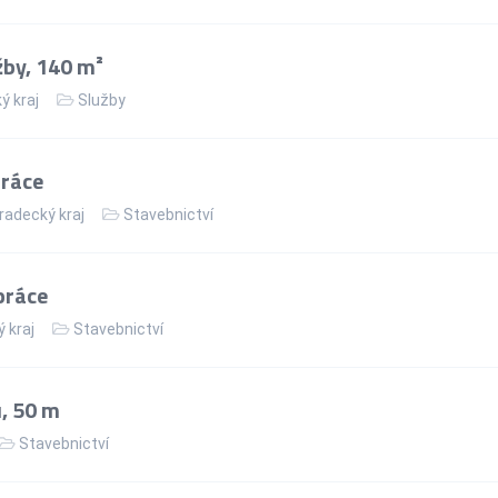
žby, 140 m²
ý kraj
Služby
práce
radecký kraj
Stavebnictví
práce
 kraj
Stavebnictví
, 50 m
Stavebnictví