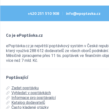
+420 251 510 908
info@epoptavka.cz
|
Co je ePoptávka.cz
ePoptávka.cz je největší poptávkový systém v České republ
který využívá 288 612 dodavatelů ze všech oborů podnikání.
Měsíčně zpracujeme přes 11 tis. poptávek ve finančním ob
více než 7 mld. Kč.
Poptávající
Zadat poptávku
Vyhledat v poptávkách
Informace pro poptávající
Katalog dodavatelů
Často kladené otázky