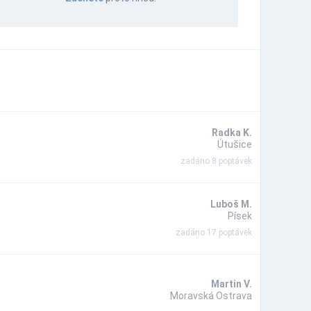
Radka K.
Útušice
zadáno 8 poptávek
Luboš M.
Písek
zadáno 17 poptávek
Martin V.
Moravská Ostrava