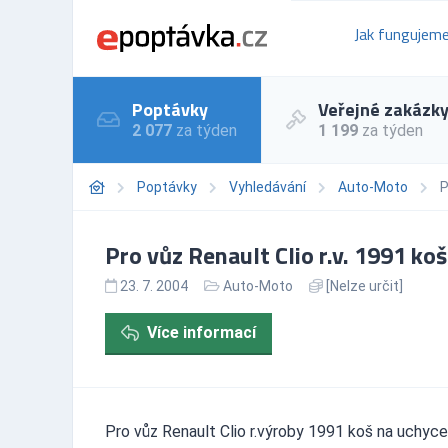
Jak fungujem
Poptávky
Veřejné zakázk
2 077
za týden
1 199
za týden
Poptávky
Vyhledávání
Auto-Moto
P
Pro vůz Renault Clio r.v. 1991 ko
23. 7. 2004
Auto-Moto
[Nelze určit]
Více informací
Pro vůz Renault Clio r.výroby 1991 koš na uchyce