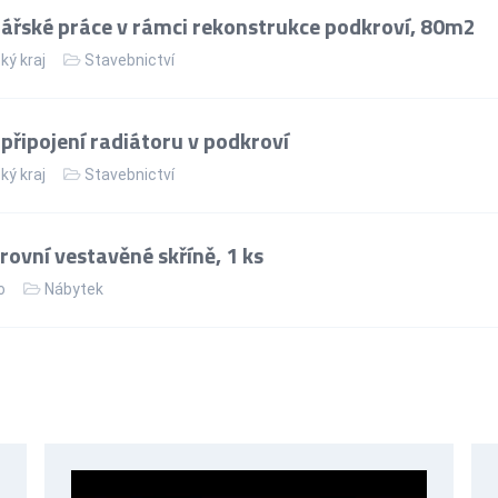
řské práce v rámci rekonstrukce podkroví, 80m2
ký kraj
Stavebnictví
řipojení radiátoru v podkroví
ký kraj
Stavebnictví
ovní vestavěné skříně, 1 ks
o
Nábytek