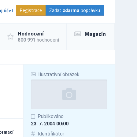
Registrace
Zadat
zdarma
poptávku
j účet
Hodnocení
Magazín
800 991
hodnocení
Ilustrativní obrázek
Publikováno
23. 7. 2004 00:00
formací
Identifikátor