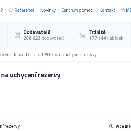
e?
Reference
Novinky
Centrum pomoci
Kontakt
Mů
y
Dodavatelé
Tržiště
288 623
dodavatelů
177 144
nabídek
ro vůz Renault Clio r.v. 1991 koš na uchycení rezervy
š na uchycení rezervy
ní rezervy
Více in