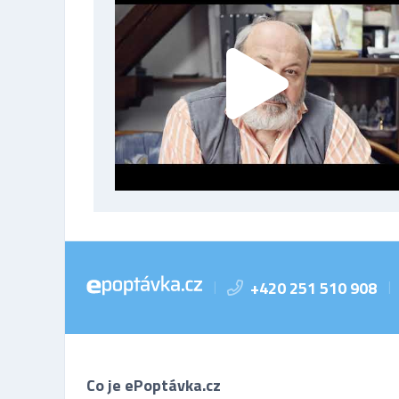
+420 251 510 908
|
|
Co je ePoptávka.cz