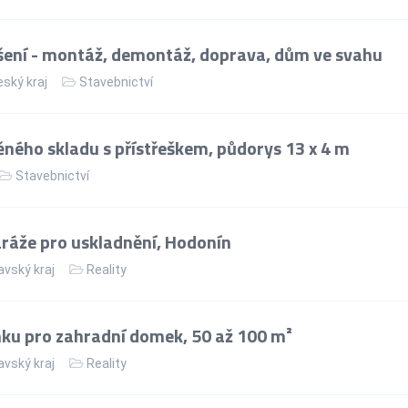
ení - montáž, demontáž, doprava, dům ve svahu
ský kraj
Stavebnictví
ného skladu s přístřeškem, půdorys 13 x 4 m
Stavebnictví
áže pro uskladnění, Hodonín
vský kraj
Reality
ku pro zahradní domek, 50 až 100 m²
vský kraj
Reality