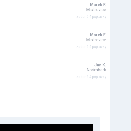
Marek F.
Mistrovice
zadané 4 poptávky
Marek F.
Mistrovice
zadané 4 poptávky
Jan K.
Norimberk
zadané 4 poptávky