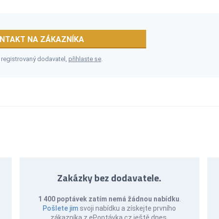
NTAKT NA ZÁKAZNÍKA
 registrovaný dodavatel,
přihlaste se
.
Zakázky bez dodavatele.
1 400 poptávek zatím nemá žádnou nabídku
.
Pošlete jim
svoji nabídku a získejte prvního
zákazníka z ePoptávka.cz ještě dnes.