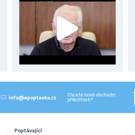
Chcete nové obchodní
info@epoptavka.cz
příležitosti?
Poptávající