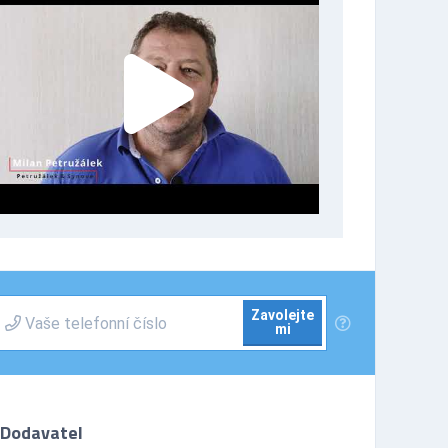
Zavolejte
mi
Dodavatel