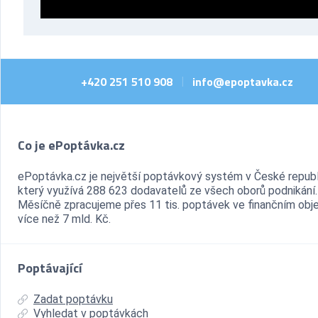
+420 251 510 908
info@epoptavka.cz
|
Co je ePoptávka.cz
ePoptávka.cz je největší poptávkový systém v České republ
který využívá 288 623 dodavatelů ze všech oborů podnikání.
Měsíčně zpracujeme přes 11 tis. poptávek ve finančním ob
více než 7 mld. Kč.
Poptávající
Zadat poptávku
Vyhledat v poptávkách