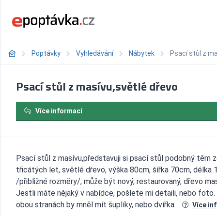
Poptávky
Vyhledávání
Nábytek
Psací stůl z m
Psací stůl z masívu,světlé dřevo
Více informací
Psací stůl z masívu,představuji si psací stůl podobný těm 
třicátých let, světlé dřevo, výška 80cm, šířka 70cm, délka
/přibližné rozměry/, může být nový, restaurovaný, dřevo mas
Jestli máte nějaký v nabídce, pošlete mi detaili, nebo foto.
obou stranách by mněl mít šuplíky, nebo dvířka.
Více in