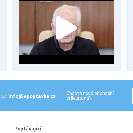
Chcete nové obchodní
info@epoptavka.cz
příležitosti?
Poptávající