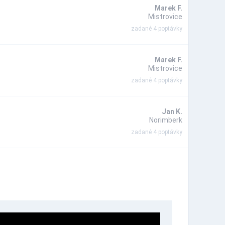
Marek F.
Mistrovice
zadané 4 poptávky
Marek F.
Mistrovice
zadané 4 poptávky
Jan K.
Norimberk
zadané 4 poptávky