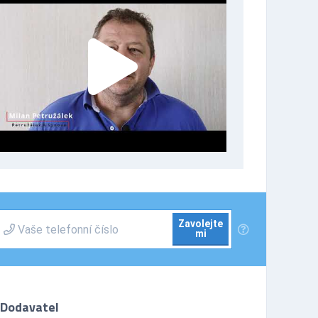
Zavolejte
mi
Dodavatel