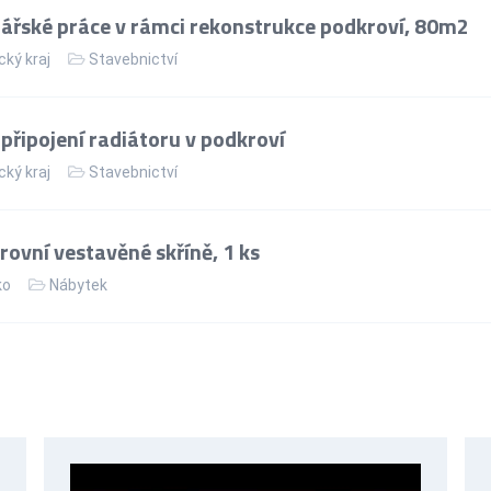
řské práce v rámci rekonstrukce podkroví, 80m2
cký kraj
Stavebnictví
řipojení radiátoru v podkroví
cký kraj
Stavebnictví
ovní vestavěné skříně, 1 ks
ko
Nábytek