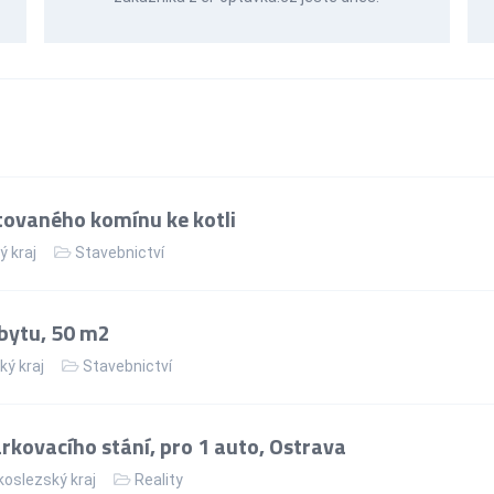
ovaného komínu ke kotli
ý kraj
Stavebnictví
bytu, 50 m2
ký kraj
Stavebnictví
kovacího stání, pro 1 auto, Ostrava
oslezský kraj
Reality