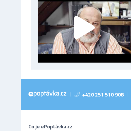
+420 251 510 908
|
|
Co je ePoptávka.cz