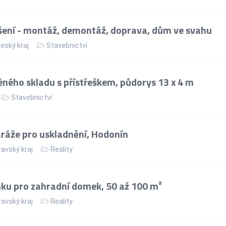
ení - montáž, demontáž, doprava, dům ve svahu
eský kraj
Stavebnictví
ného skladu s přístřeškem, půdorys 13 x 4 m
Stavebnictví
áže pro uskladnění, Hodonín
avský kraj
Reality
ku pro zahradní domek, 50 až 100 m²
avský kraj
Reality