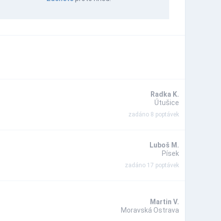
Radka K.
Útušice
zadáno 8 poptávek
Luboš M.
Písek
zadáno 17 poptávek
Martin V.
Moravská Ostrava