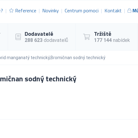
e?
Reference
Novinky
Centrum pomoci
Kontakt
Mů
y
Dodavatelé
Tržiště
288 623
dodavatelů
177 144
nabídek
orid manganatý technický,Bromičnan sodný technický
omičnan sodný technický