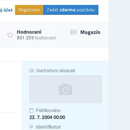
Registrace
Zadat
zdarma
poptávku
j účet
Hodnocení
Magazín
801 259
hodnocení
Ilustrativní obrázek
Publikováno
22. 7. 2004 00:00
Identifikátor