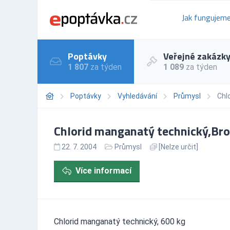
Jak fungujem
Poptávky
Veřejné zakázk
1 807
za týden
1 089
za týden
Poptávky
Vyhledávání
Průmysl
Chl
Chlorid manganatý technický,Br
22. 7. 2004
Průmysl
[Nelze určit]
Více informací
Chlorid manganatý technický, 600 kg