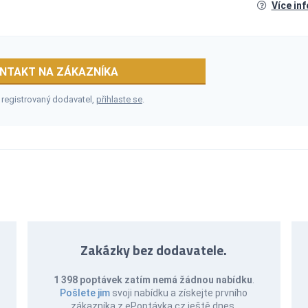
Více in
NTAKT NA ZÁKAZNÍKA
 registrovaný dodavatel,
přihlaste se
.
Zakázky bez dodavatele.
1 398 poptávek zatím nemá žádnou nabídku
.
Pošlete jim
svoji nabídku a získejte prvního
zákazníka z ePoptávka.cz ještě dnes.