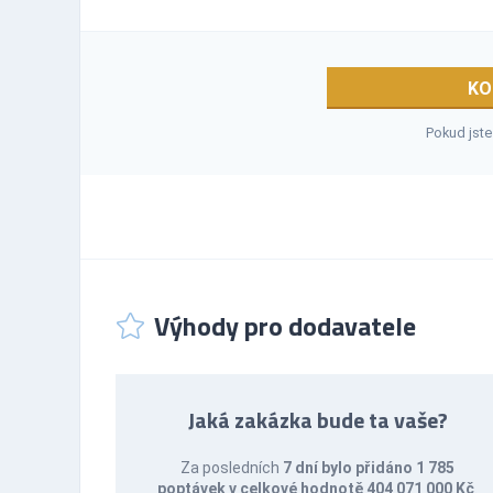
KO
Pokud jste
Výhody pro dodavatele
Jaká zakázka bude ta vaše?
Za posledních
7 dní bylo přidáno 1 785
poptávek v celkové hodnotě 404 071 000 Kč
.