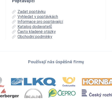
Poptávající
Zadat poptávku
Vyhledat v poptávkách
Informace pro poptávající
Katalog dodavatelů
Často kladené otázky
Obchodní podmínky
Používají nás úspěšné firmy