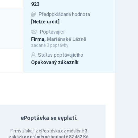
923
Předpokládaná hodnota
[Nelze určit]
Poptávající
Firma,
Mariánské Lázně
zadané 3 poptávky
Status poptávajícího
Opakovaný zákazník
ePoptávka se vyplatí.
Firmy získají z ePoptávka.cz měsíčně
3
zakázky v průměrné hodnotě 82 452 Kč
.