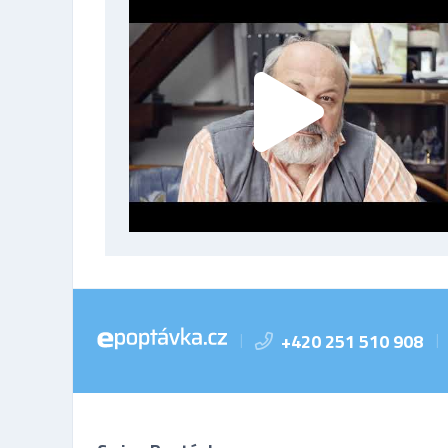
+420 251 510 908
|
|