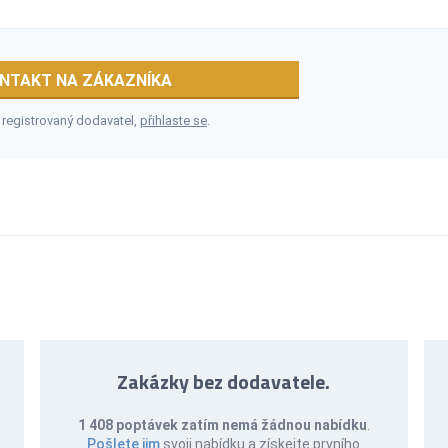
NTAKT NA ZÁKAZNÍKA
 registrovaný dodavatel,
přihlaste se
.
Zakázky bez dodavatele.
1 408 poptávek zatím nemá žádnou nabídku
.
Pošlete jim
svoji nabídku a získejte prvního