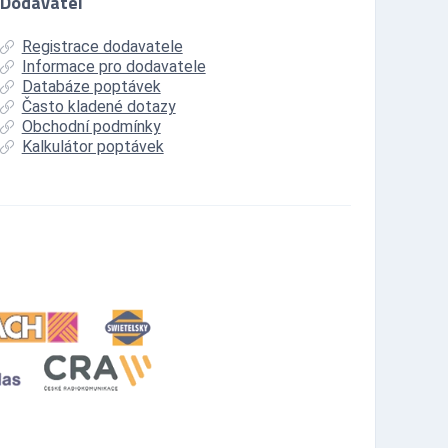
Dodavatel
Registrace dodavatele
Informace pro dodavatele
Databáze poptávek
Často kladené dotazy
Obchodní podmínky
Kalkulátor poptávek