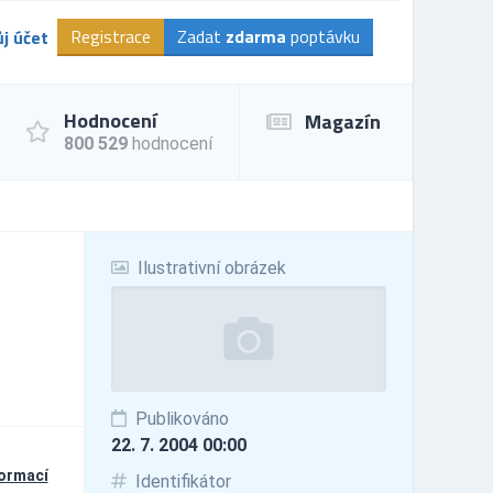
Registrace
Zadat
zdarma
poptávku
j účet
Hodnocení
Magazín
800 529
hodnocení
Ilustrativní obrázek
Publikováno
22. 7. 2004 00:00
formací
Identifikátor