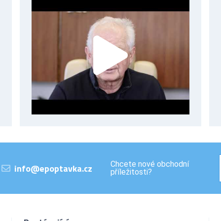
Chcete nové obchodní
info@epoptavka.cz
příležitosti?