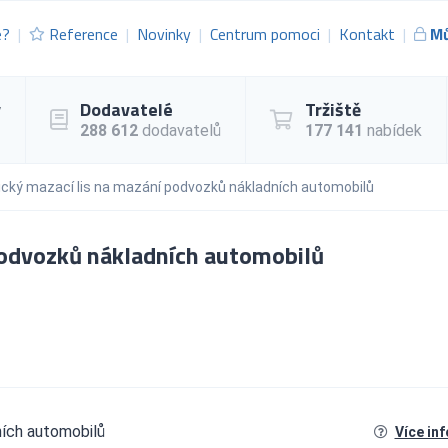
e?
Reference
Novinky
Centrum pomoci
Kontakt
Mů
y
Dodavatelé
Tržiště
288 612
dodavatelů
177 141
nabídek
rický mazací lis na mazání podvozků nákladních automobilů
 podvozků nákladních automobilů
ních automobilů
Více in