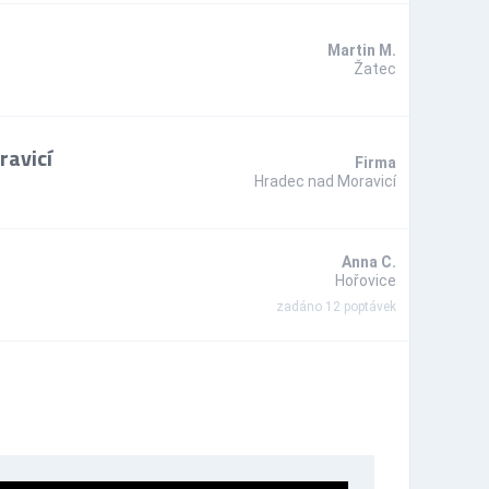
Martin M.
Žatec
ravicí
Firma
Hradec nad Moravicí
Anna C.
Hořovice
zadáno 12 poptávek