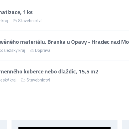
matizace, 1 ks
 kraj
Stavebnictví
věného materiálu, Branka u Opavy - Hradec nad Mo
oslezský kraj
Doprava
menného koberce nebo dlaždic, 15,5 m2
eský kraj
Stavebnictví