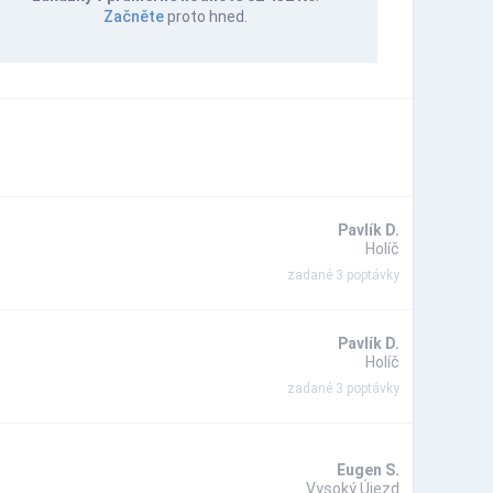
Začněte
proto hned.
Pavlík D.
Holíč
zadané 3 poptávky
Pavlík D.
Holíč
zadané 3 poptávky
Eugen S.
Vysoký Újezd