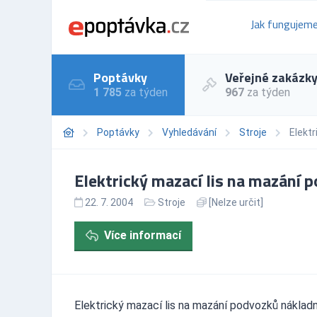
Jak fungujem
Poptávky
Veřejné zakázk
1 785
za týden
967
za týden
Poptávky
Vyhledávání
Stroje
Elekt
Elektrický mazací lis na mazání
22. 7. 2004
Stroje
[Nelze určit]
Více informací
Elektrický mazací lis na mazání podvozků náklad