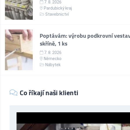
7. 8. 2026
Pardubický kraj
Stavebnictví
Poptávám: výrobu podkrovní vesta
skříně, 1 ks
7. 8. 2026
Německo
Nábytek
Co říkají naši klienti