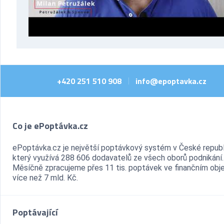
+420 251 510 908
info@epoptavka.cz
|
Co je ePoptávka.cz
ePoptávka.cz je největší poptávkový systém v České republ
který využívá 288 606 dodavatelů ze všech oborů podnikání.
Měsíčně zpracujeme přes 11 tis. poptávek ve finančním ob
více než 7 mld. Kč.
Poptávající