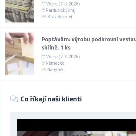
Včera (7. 8. 2026)
Pardubický kraj
Stavebnictví
Poptávám: výrobu podkrovní vesta
skříně, 1 ks
Včera (7. 8. 2026)
Německo
Nábytek
Co říkají naši klienti