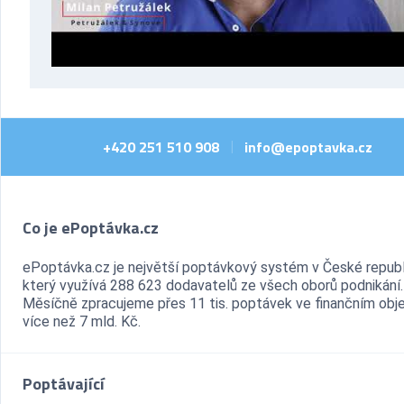
+420 251 510 908
info@epoptavka.cz
|
Co je ePoptávka.cz
ePoptávka.cz je největší poptávkový systém v České republ
který využívá 288 623 dodavatelů ze všech oborů podnikání.
Měsíčně zpracujeme přes 11 tis. poptávek ve finančním ob
více než 7 mld. Kč.
Poptávající