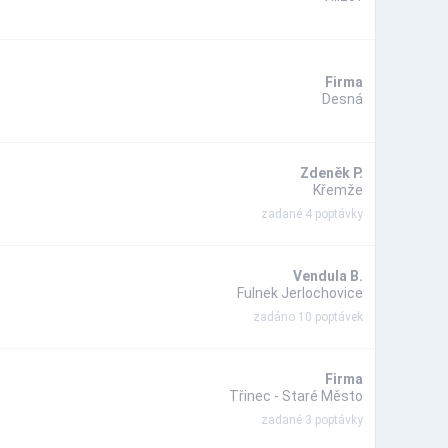
Firma
Desná
Zdeněk P.
Křemže
zadané 4 poptávky
Vendula B.
Fulnek Jerlochovice
zadáno 10 poptávek
Firma
Třinec - Staré Město
zadané 3 poptávky