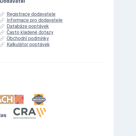
Dodavatel
Registrace dodavatele
Informace pro dodavatele
Databáze poptávek
Často kladené dotazy
Obchodní podmínky
Kalkulátor poptávek