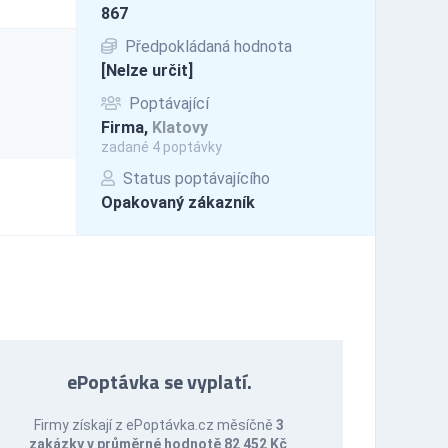
867
Předpokládaná hodnota
[Nelze určit]
Poptávající
Firma,
Klatovy
zadané 4 poptávky
Status poptávajícího
Opakovaný zákazník
ePoptávka se vyplatí.
Firmy získají z ePoptávka.cz měsíčně
3
zakázky v průměrné hodnotě 82 452 Kč
.