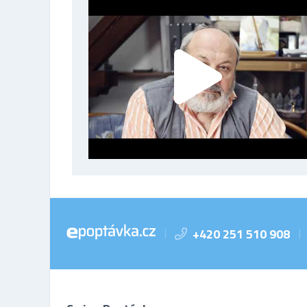
+420 251 510 908
|
|