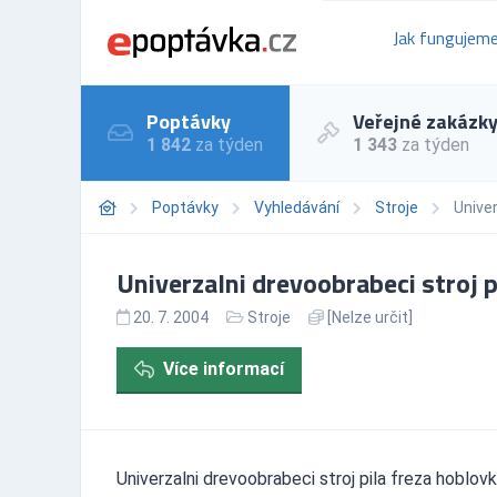
Jak fungujem
Poptávky
Veřejné zakázk
1 842
za týden
1 343
za týden
Poptávky
Vyhledávání
Stroje
Univer
Univerzalni drevoobrabeci stroj p
20. 7. 2004
Stroje
[Nelze určit]
Více informací
Univerzalni drevoobrabeci stroj pila freza hoblov