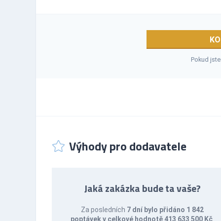
KO
Pokud jste
Výhody pro dodavatele
Jaká zakázka bude ta vaše?
Za posledních
7 dní bylo přidáno 1 842
poptávek v celkové hodnotě 413 633 500 Kč
.