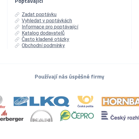
Poptávající
Zadat poptávku
Vyhledat v poptávkách
Informace pro poptávající
Katalog dodavatelů
Často kladené otázky
Obchodní podmínky
Používají nás úspěšné firmy