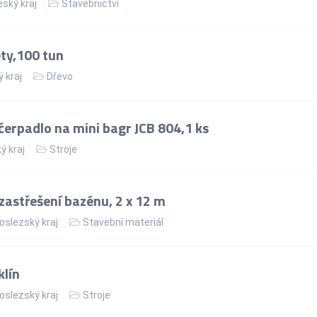
ský kraj
Stavebnictví
ty,100 tun
 kraj
Dřevo
erpadlo na mini bagr JCB 804,1 ks
ý kraj
Stroje
zastřešení bazénu, 2 x 12 m
slezský kraj
Stavební materiál
klín
slezský kraj
Stroje