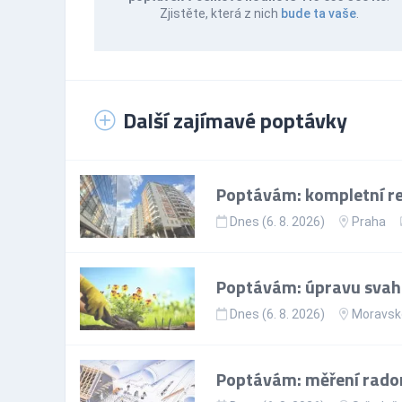
Zjistěte, která z nich
bude ta vaše
.
Další zajímavé poptávky
Poptávám: kompletní r
Dnes (6. 8. 2026)
Praha
Poptávám: úpravu svah
Dnes (6. 8. 2026)
Moravsko
Poptávám: měření rado