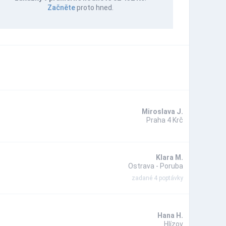
Začněte
proto hned.
Miroslava J.
Praha 4 Krč
Klara M.
Ostrava - Poruba
zadané 4 poptávky
Hana H.
Hlízov