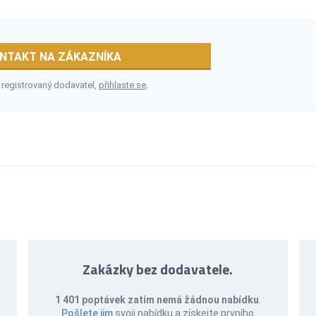
NTAKT NA ZÁKAZNÍKA
 registrovaný dodavatel,
přihlaste se
.
Zakázky bez dodavatele.
1 401 poptávek zatím nemá žádnou nabídku
.
Pošlete jim
svoji nabídku a získejte prvního