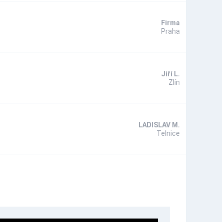
Firma
Praha
Jiří L.
Zlín
LADISLAV M.
Telnice