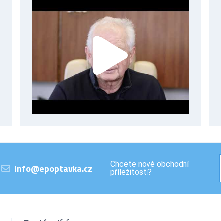
Chcete nové obchodní
info@epoptavka.cz
příležitosti?