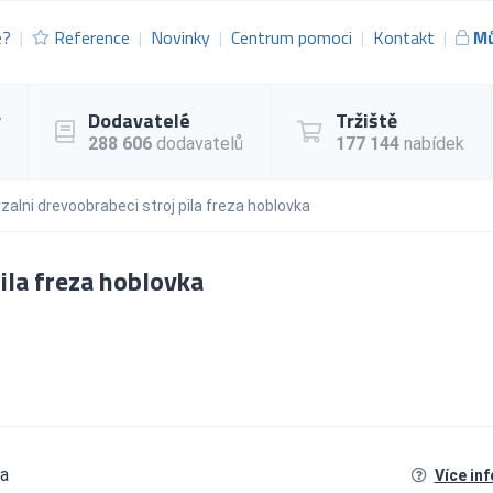
e?
Reference
Novinky
Centrum pomoci
Kontakt
Mů
y
Dodavatelé
Tržiště
288 606
dodavatelů
177 144
nabídek
zalni drevoobrabeci stroj pila freza hoblovka
ila freza hoblovka
ka
Více in