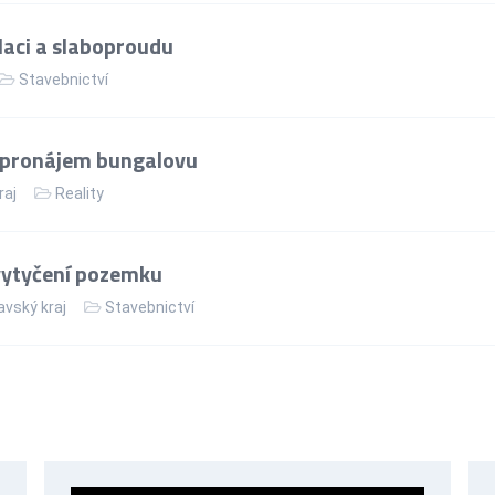
laci a slaboproudu
Stavebnictví
 pronájem bungalovu
raj
Reality
vytyčení pozemku
vský kraj
Stavebnictví