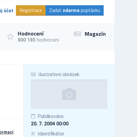
Registrace
Zadat
zdarma
poptávku
j účet
Hodnocení
Magazín
800 185
hodnocení
Ilustrativní obrázek
Publikováno
20. 7. 2004 00:00
formací
Identifikátor