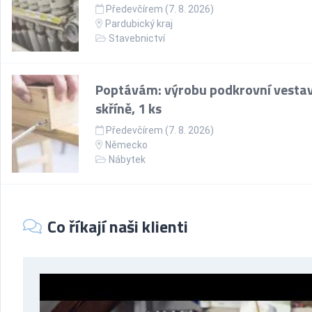
Předevčírem (7. 8. 2026)
Pardubický kraj
Stavebnictví
Poptávám: výrobu podkrovní vesta
skříně, 1 ks
Předevčírem (7. 8. 2026)
Německo
Nábytek
Co říkají naši klienti