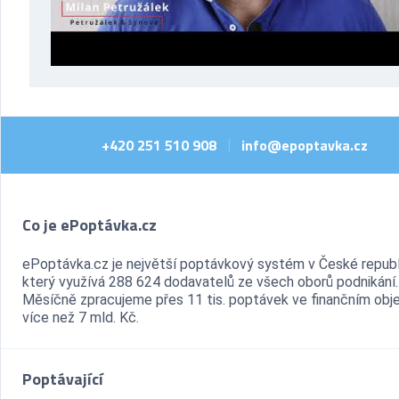
+420 251 510 908
info@epoptavka.cz
|
Co je ePoptávka.cz
ePoptávka.cz je největší poptávkový systém v České republ
který využívá 288 624 dodavatelů ze všech oborů podnikání.
Měsíčně zpracujeme přes 11 tis. poptávek ve finančním ob
více než 7 mld. Kč.
Poptávající