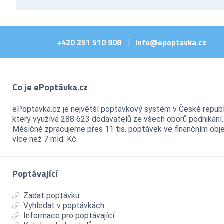
+420 251 510 908
info@epoptavka.cz
|
Co je ePoptávka.cz
ePoptávka.cz je největší poptávkový systém v České republ
který využívá 288 623 dodavatelů ze všech oborů podnikání.
Měsíčně zpracujeme přes 11 tis. poptávek ve finančním ob
více než 7 mld. Kč.
Poptávající
Zadat poptávku
Vyhledat v poptávkách
Informace pro poptávající