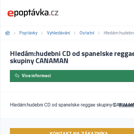
Poptávky
Vyhledávání
Ostatní
Hledám:hudebni
Hledám:hudebni CD od spanelske regga
skupiny CANAMAN
Více informací
Hledám:hudebni CD od spanelske reggae skupiny CANAMA
Více in
KONTAKT NA ZÁKAZNÍKA