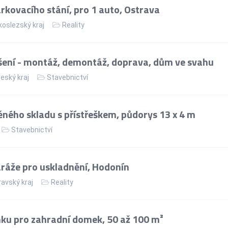
kovacího stání, pro 1 auto, Ostrava
oslezský kraj
Reality
ení - montáž, demontáž, doprava, dům ve svahu
eský kraj
Stavebnictví
ného skladu s přístřeškem, půdorys 13 x 4 m
Stavebnictví
áže pro uskladnění, Hodonín
avský kraj
Reality
ku pro zahradní domek, 50 až 100 m²