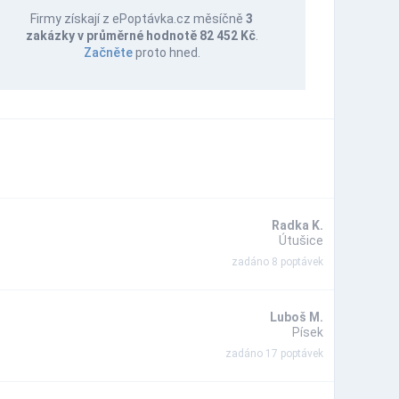
Firmy získají z ePoptávka.cz měsíčně
3
zakázky v průměrné hodnotě 82 452 Kč
.
Začněte
proto hned.
Radka K.
Útušice
zadáno 8 poptávek
Luboš M.
Písek
zadáno 17 poptávek