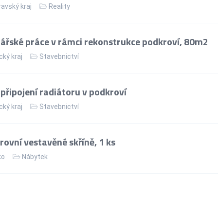
avský kraj
Reality
řské práce v rámci rekonstrukce podkroví, 80m2
cký kraj
Stavebnictví
řipojení radiátoru v podkroví
cký kraj
Stavebnictví
ovní vestavěné skříně, 1 ks
ko
Nábytek