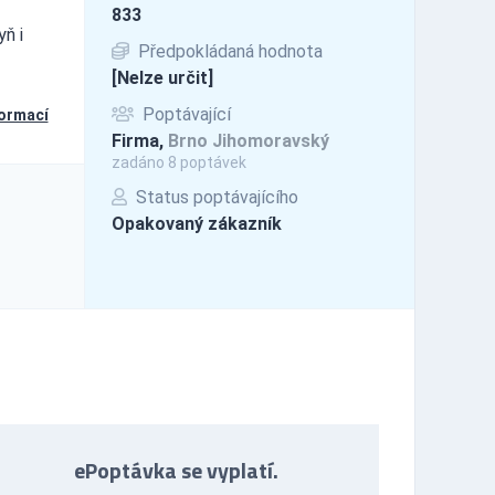
833
ň i
Předpokládaná hodnota
[Nelze určit]
Poptávající
formací
Firma,
Brno Jihomoravský
zadáno 8 poptávek
Status poptávajícího
Opakovaný zákazník
ePoptávka se vyplatí.