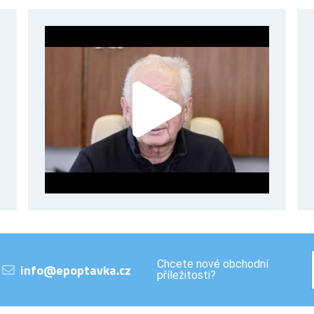
Chcete nové obchodní
info@epoptavka.cz
příležitosti?