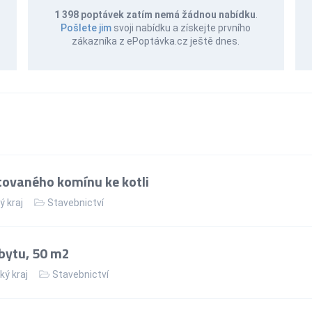
1 398 poptávek zatím nemá žádnou nabídku
.
Pošlete jim
svoji nabídku a získejte prvního
zákazníka z ePoptávka.cz ještě dnes.
ovaného komínu ke kotli
ý kraj
Stavebnictví
bytu, 50 m2
ký kraj
Stavebnictví