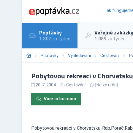
Jak fungujem
Poptávky
Veřejné zakázk
1 807
za týden
1 089
za týden
Poptávky
Vyhledávání
Cestování
P
Pobytovou rekreaci v Chorvatsk
20. 7. 2004
Cestování
[Nelze určit]
Více informací
Pobytovou rekreaci v Chorvatsku-Rab,Poreč,Raba