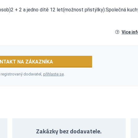
sob)2 + 2 a jedno dítě 12 let(možnost přistýlky).Společná kuchy
Více in
NTAKT NA ZÁKAZNÍKA
 registrovaný dodavatel,
přihlaste se
.
Zakázky bez dodavatele.