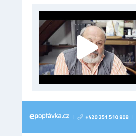
+420 251 510 908
|
|