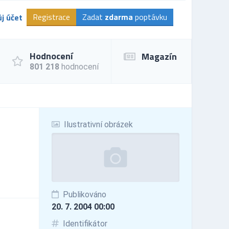
Registrace
Zadat
zdarma
poptávku
j účet
Hodnocení
Magazín
801 218
hodnocení
Ilustrativní obrázek
Publikováno
20. 7. 2004 00:00
Identifikátor