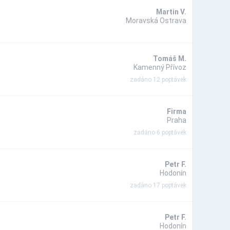
Martin V.
Moravská Ostrava
Tomáš M.
Kamenný Přívoz
zadáno 12 poptávek
Firma
Praha
zadáno 6 poptávek
Petr F.
Hodonín
zadáno 17 poptávek
Petr F.
Hodonín