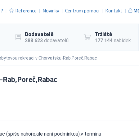
e?
Reference
Novinky
Centrum pomoci
Kontakt
Mů
y
Dodavatelé
Tržiště
288 623
dodavatelů
177 144
nabídek
obytovou rekreaci v Chorvatsku-Rab,Poreč,Rabac
u-Rab,Poreč,Rabac
c (spíše nahoře,ale není podmínkou),v termínu