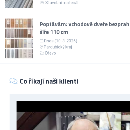
Stavební materiál
Poptávám: vchodové dveře bezprah
šíře 110 cm
Dnes (10. 8. 2026)
Pardubický kraj
Dřevo
Co říkají naši klienti