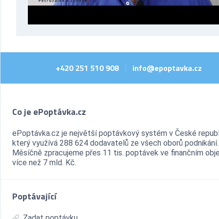
+420 251 510 908
info@epoptavka.cz
|
Co je ePoptávka.cz
ePoptávka.cz je největší poptávkový systém v České republ
který využívá 288 624 dodavatelů ze všech oborů podnikání.
Měsíčně zpracujeme přes 11 tis. poptávek ve finančním ob
více než 7 mld. Kč.
Poptávající
Zadat poptávku