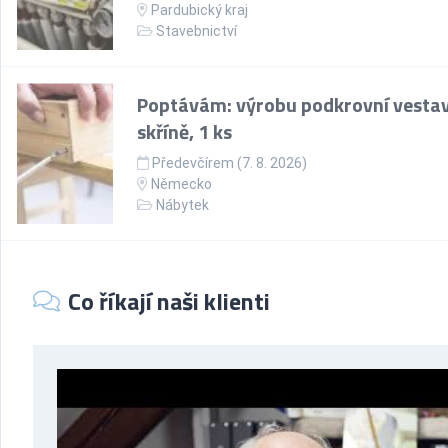
Pardubický kraj
Stavebnictví
Poptávám: výrobu podkrovní vesta
skříně, 1 ks
Předevčírem (7. 8. 2026)
Německo
Nábytek
Co říkají naši klienti