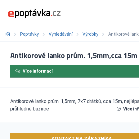
Poptávky
Vyhledávání
Výrobky
Antikorové lan
Antikorové lanko prům. 1,5mm,cca 15m
Více informací
Antikorové lanko prům. 1,5mm, 7x7 drátků, cca 15m, nejlépa
průhledné bužírce
Více in
KONTAKT NA ZÁKAZNÍKA