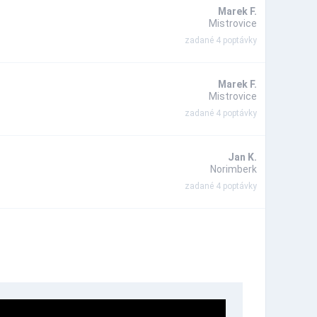
Marek F.
Mistrovice
zadané 4 poptávky
Marek F.
Mistrovice
zadané 4 poptávky
Jan K.
Norimberk
zadané 4 poptávky