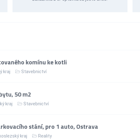
ovaného komínu ke kotli
ý kraj
Stavebnictví
bytu, 50 m2
ký kraj
Stavebnictví
kovacího stání, pro 1 auto, Ostrava
oslezský kraj
Reality