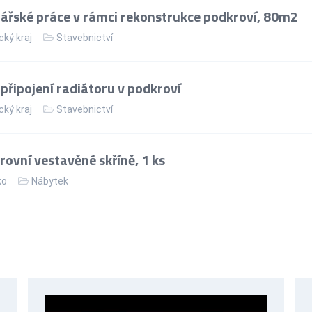
řské práce v rámci rekonstrukce podkroví, 80m2
cký kraj
Stavebnictví
řipojení radiátoru v podkroví
cký kraj
Stavebnictví
ovní vestavěné skříně, 1 ks
ko
Nábytek