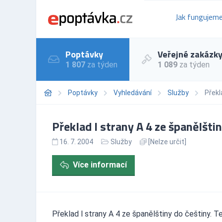
Jak fungujem
Poptávky
Veřejné zakázk
1 807
za týden
1 089
za týden
Poptávky
Vyhledávání
Služby
Překl
Překlad l strany A 4 ze španělšti
16. 7. 2004
Služby
[Nelze určit]
Více informací
Překlad l strany A 4 ze španělštiny do češtiny. T