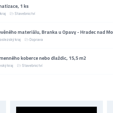
matizace, 1 ks
kraj
Stavebnictví
věného materiálu, Branka u Opavy - Hradec nad Mo
slezský kraj
Doprava
menného koberce nebo dlaždic, 15,5 m2
ský kraj
Stavebnictví