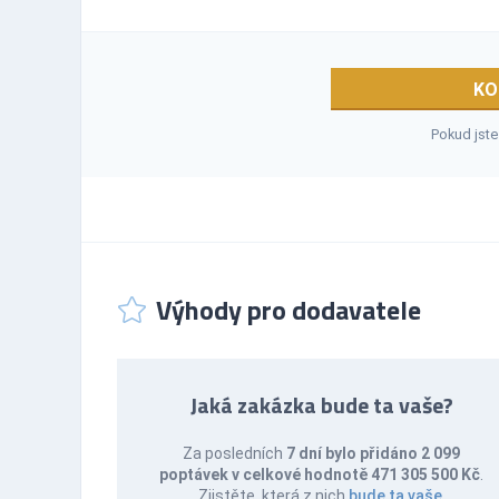
KO
Pokud jste
Výhody pro dodavatele
Jaká zakázka bude ta vaše?
Za posledních
7 dní bylo přidáno 2 099
poptávek v celkové hodnotě 471 305 500 Kč
.
Zjistěte, která z nich
bude ta vaše
.