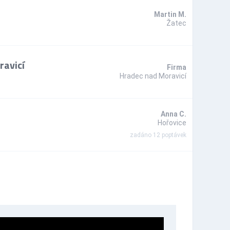
Martin M.
Žatec
ravicí
Firma
Hradec nad Moravicí
Anna C.
Hořovice
zadáno 12 poptávek