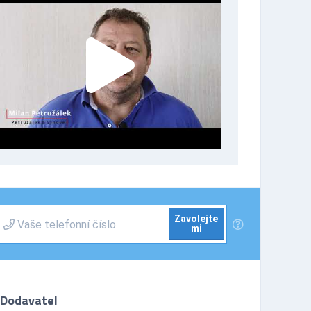
Zavolejte
mi
Dodavatel