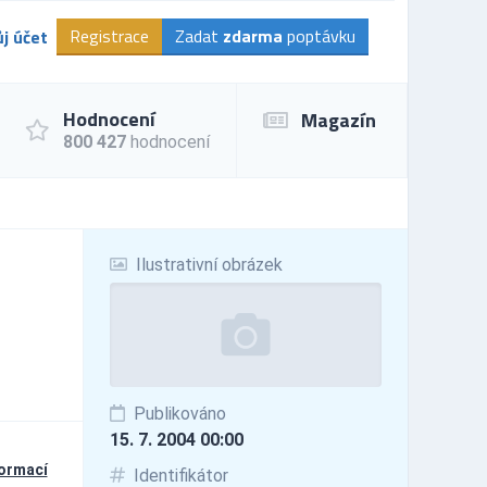
Registrace
Zadat
zdarma
poptávku
j účet
Hodnocení
Magazín
800 427
hodnocení
Ilustrativní obrázek
Publikováno
15. 7. 2004 00:00
formací
Identifikátor