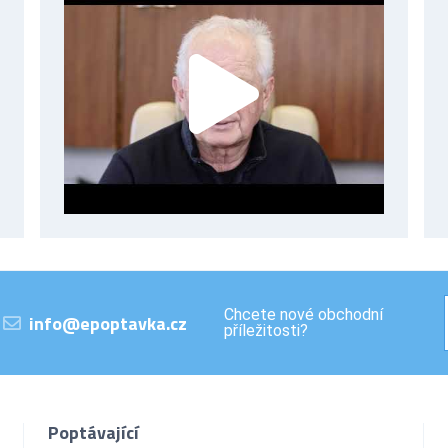
Chcete nové obchodní
info@epoptavka.cz
příležitosti?
Poptávající