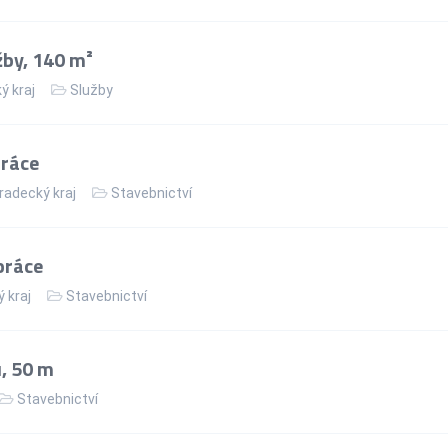
žby, 140 m²
ý kraj
Služby
práce
radecký kraj
Stavebnictví
práce
 kraj
Stavebnictví
, 50 m
Stavebnictví