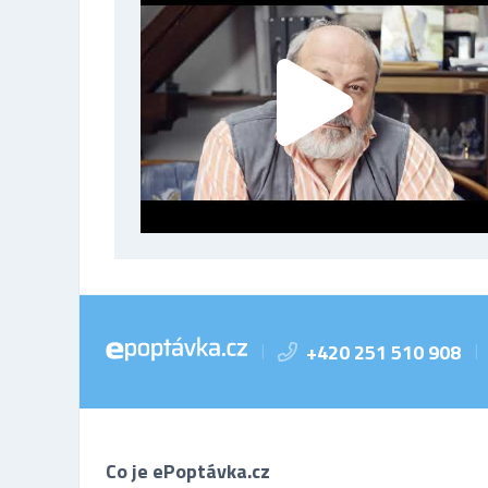
+420 251 510 908
|
|
Co je ePoptávka.cz