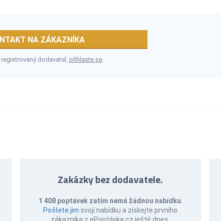
NTAKT NA ZÁKAZNÍKA
 registrovaný dodavatel,
přihlaste se
.
Zakázky bez dodavatele.
1 408 poptávek zatím nemá žádnou nabídku
.
Pošlete jim
svoji nabídku a získejte prvního
zákazníka z ePoptávka.cz ještě dnes.