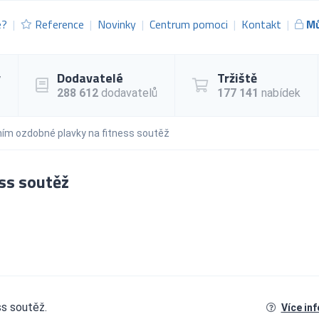
e?
Reference
Novinky
Centrum pomoci
Kontakt
Mů
y
Dodavatelé
Tržiště
288 612
dodavatelů
177 141
nabídek
ím ozdobné plavky na fitness soutěž
ss soutěž
s soutěž.
Více in