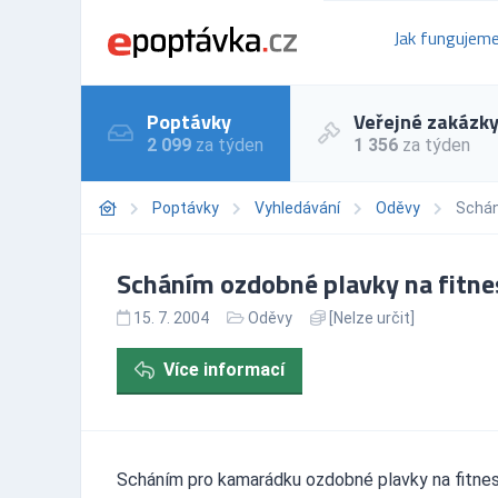
Jak fungujem
Poptávky
Veřejné zakázk
2 099
za týden
1 356
za týden
Poptávky
Vyhledávání
Oděvy
Schán
Scháním ozdobné plavky na fitne
15. 7. 2004
Oděvy
[Nelze určit]
Více informací
Scháním pro kamarádku ozdobné plavky na fitnes