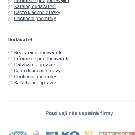
Informace pro poptávající
Katalog dodavatelů
Často kladené otázky
Obchodní podmínky
Dodavatel
Registrace dodavatele
Informace pro dodavatele
Databáze poptávek
Často kladené dotazy
Obchodní podmínky
Kalkulátor poptávek
Používají nás úspěšné firmy