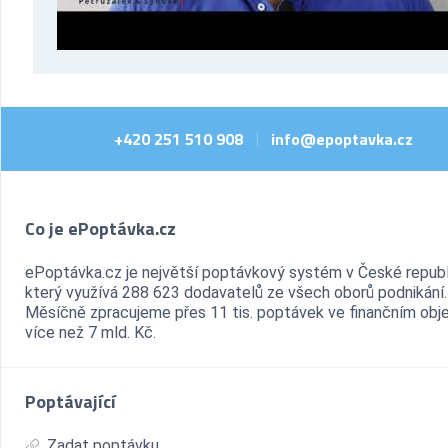
+420 251 510 908
info@epoptavka.cz
|
Co je ePoptávka.cz
ePoptávka.cz je největší poptávkový systém v České republ
který využívá 288 623 dodavatelů ze všech oborů podnikání.
Měsíčně zpracujeme přes 11 tis. poptávek ve finančním ob
více než 7 mld. Kč.
Poptávající
Zadat poptávku