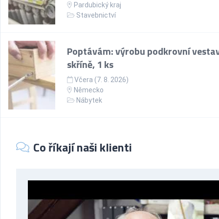
Pardubický kraj
Stavebnictví
Poptávám: výrobu podkrovní vesta
skříně, 1 ks
Včera (7. 8. 2026)
Německo
Nábytek
Co říkají naši klienti