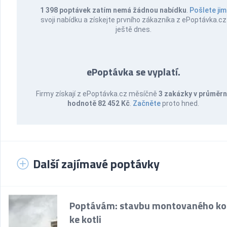
1 398 poptávek zatím nemá žádnou nabídku
.
Pošlete jim
svoji nabídku a získejte prvního zákazníka z ePoptávka.cz
ještě dnes.
ePoptávka se vyplatí.
Firmy získají z ePoptávka.cz měsíčně
3 zakázky v průměr
hodnotě 82 452 Kč
.
Začněte
proto hned.
Další zajímavé poptávky
Poptávám: stavbu montovaného k
ke kotli