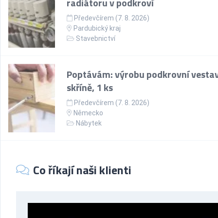
radiátoru v podkroví
Předevčírem (7. 8. 2026)
Pardubický kraj
Stavebnictví
Poptávám: výrobu podkrovní vesta
skříně, 1 ks
Předevčírem (7. 8. 2026)
Německo
Nábytek
Co říkají naši klienti