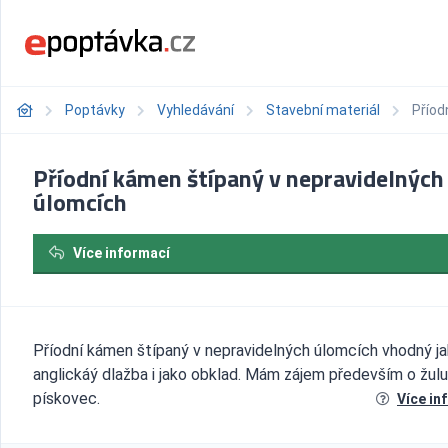
Poptávky
Vyhledávání
Stavební materiál
Příod
Příodní kámen štípaný v nepravidelných
úlomcích
Více informací
Příodní kámen štípaný v nepravidelných úlomcích vhodný j
anglickáý dlažba i jako obklad. Mám zájem především o žulu
pískovec.
Více in