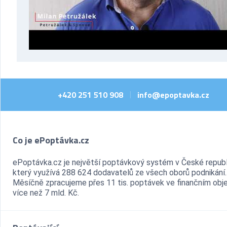
+420 251 510 908
info@epoptavka.cz
|
Co je ePoptávka.cz
ePoptávka.cz je největší poptávkový systém v České republ
který využívá 288 624 dodavatelů ze všech oborů podnikání.
Měsíčně zpracujeme přes 11 tis. poptávek ve finančním ob
více než 7 mld. Kč.