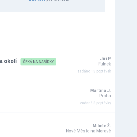
a okolí
Jiří P.
ČEKÁ NA NABÍDKY
Fulnek
zadáno 13 poptávek
Martina J.
Praha
zadané 3 poptávky
Miluše Ž.
Nové Město na Moravě