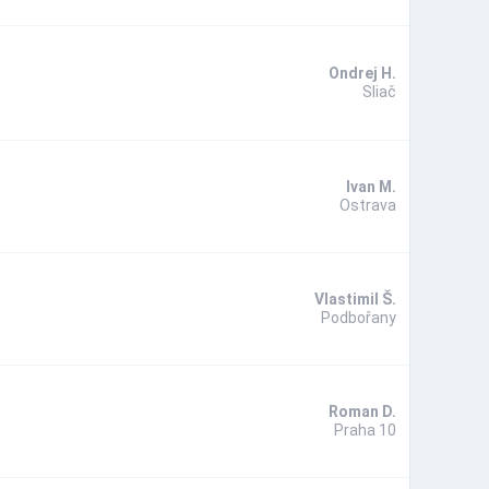
Ondrej H.
Sliač
Ivan M.
Ostrava
Vlastimil Š.
Podbořany
Roman D.
Praha 10