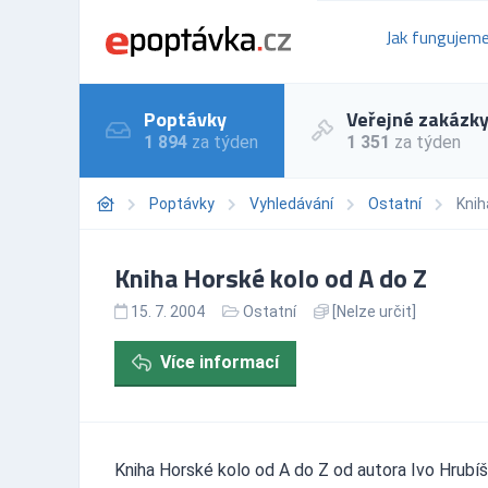
Jak fungujem
Poptávky
Veřejné zakázk
1 894
za týden
1 351
za týden
Poptávky
Vyhledávání
Ostatní
Knih
Kniha Horské kolo od A do Z
15. 7. 2004
Ostatní
[Nelze určit]
Více informací
Kniha Horské kolo od A do Z od autora Ivo Hrubíš