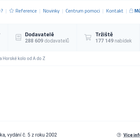
e?
Reference
Novinky
Centrum pomoci
Kontakt
Mů
y
Dodavatelé
Tržiště
288 609
dodavatelů
177 149
nabídek
a Horské kolo od A do Z
ka, vydání č. 5 z roku 2002
Více in