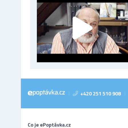
+420 251 510 908
|
|
Co je ePoptávka.cz