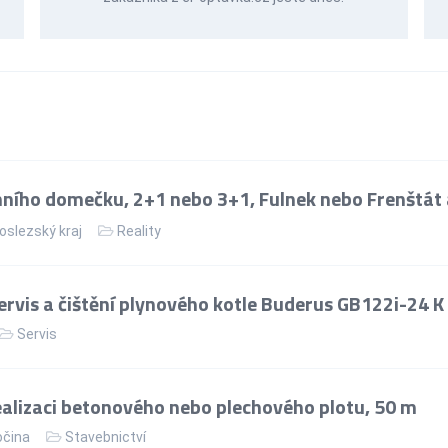
ního domečku, 2+1 nebo 3+1, Fulnek nebo Frenštát 
slezský kraj
Reality
rvis a čištění plynového kotle Buderus GB122i-24 K
Servis
alizaci betonového nebo plechového plotu, 50 m
očina
Stavebnictví