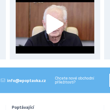
Chcete nové obchodní
info@epoptavka.cz
příležitosti?
Poptávající