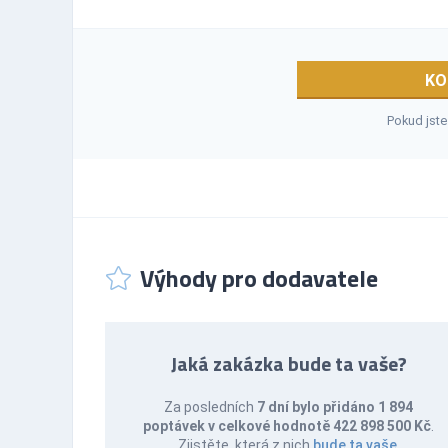
KO
Pokud jste
Výhody pro dodavatele
Jaká zakázka bude ta vaše?
Za posledních
7 dní bylo přidáno 1 894
poptávek v celkové hodnotě 422 898 500 Kč
.
Zjistěte, která z nich
bude ta vaše
.