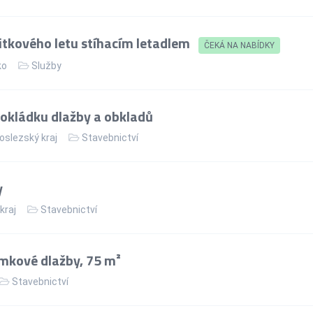
itkového letu stíhacím letadlem
ČEKÁ NA NABÍDKY
ko
Služby
okládku dlažby a obkladů
slezský kraj
Stavebnictví
y
kraj
Stavebnictví
mkové dlažby, 75 m²
Stavebnictví