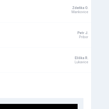
Zdeňka O.
Mankovice
Petr J.
Pribor
Eliška R.
Lukavice