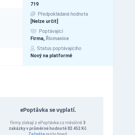
719
Předpokládaná hodnota
[Nelze určit]
Poptávající
Firma,
Řícmanice
Status poptávajícího
Nový na platformě
ePoptávka se vyplatí.
Firmy získají z ePoptávka.cz měsíčně
3
zakázky v průměrné hodnotě 82 452 Kč
.
Začněte
proto hned.