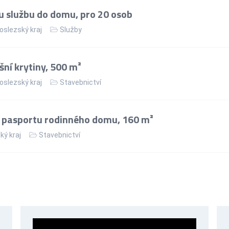
 službu do domu, pro 20 osob
slezský kraj
Služby
ní krytiny, 500 m²
slezský kraj
Stavebnictví
 pasportu rodinného domu, 160 m²
ký kraj
Stavebnictví