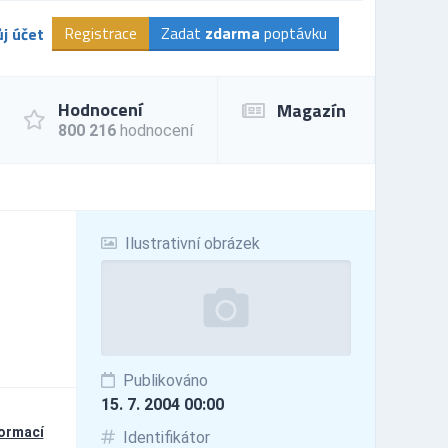
Registrace
Zadat
zdarma
poptávku
j účet
Hodnocení
Magazín
800 216
hodnocení
Ilustrativní obrázek
Publikováno
15. 7. 2004 00:00
formací
Identifikátor