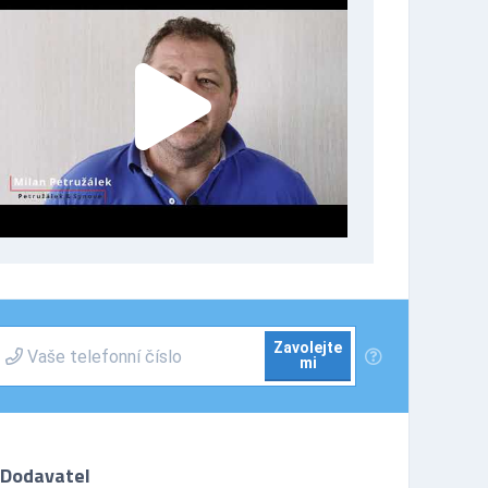
Zavolejte
mi
Dodavatel