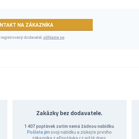
NTAKT NA ZÁKAZNÍKA
 registrovaný dodavatel,
přihlaste se
.
Zakázky bez dodavatele.
1 407 poptávek zatím nemá žádnou nabídku
.
Pošlete jim
svoji nabídku a získejte prvního
zákazníka z ePoptávka.cz ještě dnes.